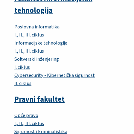
tehnologija
Poslovna informatika
I., II., III. ciklus
Informacijske tehnologije
I., II., III. ciklus
Softverski inženjering
I. ciklus
Cybersecurity - Kibernetička sigurnost
II. ciklus
Pravni fakultet
Opće pravo
I., II., III. ciklus
Sigurnost i kriminalistika