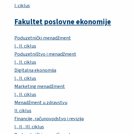
I. ciklus
Fakultet poslovne ekonomije
Poduzetnički menadžment
I., II. ciklus
Poduzetništvo i menadžment
I., II. ciklus
Digitalna ekonomija
I., II. ciklus
Marketing menadžment
I., II. ciklus
Menadžment u zdravstvu
II. ciklus
Financije, računovodstvo i revizija
I., II., III. ciklus