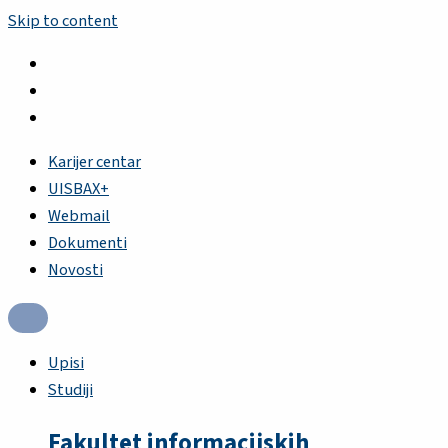
Skip to content
Karijer centar
UISBAX+
Webmail
Dokumenti
Novosti
Upisi
Studiji
Fakultet informacijskih