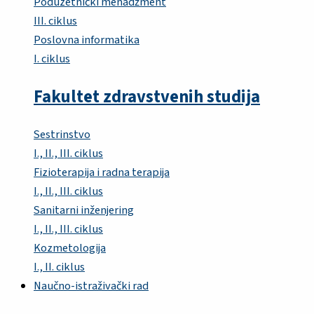
Poduzetnički menadžment
III. ciklus
Poslovna informatika
I. ciklus
Fakultet zdravstvenih studija
Sestrinstvo
I., II., III. ciklus
Fizioterapija i radna terapija
I., II., III. ciklus
Sanitarni inženjering
I., II., III. ciklus
Kozmetologija
I., II. ciklus
Naučno-istraživački rad