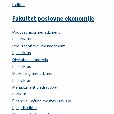
I. ciklus
Fakultet poslovne ekonomije
Poduzetnički menadžment
I., II. ciklus
Poduzetništvo i menadžment
I., II. ciklus
Digitalna ekonomija
I., II. ciklus
Marketing menadžment
I., II. ciklus
Menadžment u zdravstvu
II. ciklus
Financije, računovodstvo i revizija
I., II., III. ciklus