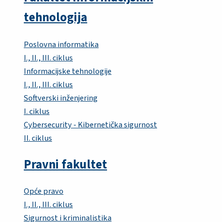
tehnologija
Poslovna informatika
I., II., III. ciklus
Informacijske tehnologije
I., II., III. ciklus
Softverski inženjering
I. ciklus
Cybersecurity - Kibernetička sigurnost
II. ciklus
Pravni fakultet
Opće pravo
I., II., III. ciklus
Sigurnost i kriminalistika