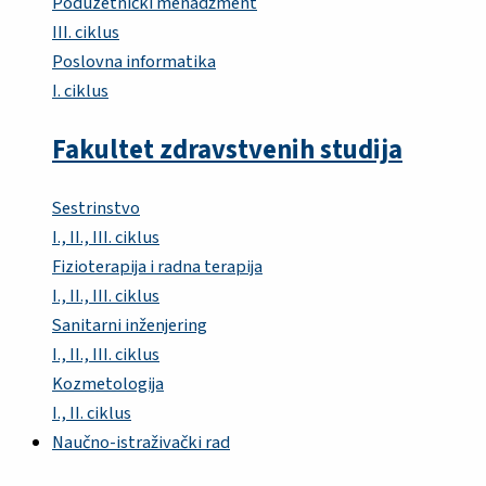
Poduzetnički menadžment
III. ciklus
Poslovna informatika
I. ciklus
Fakultet zdravstvenih studija
Sestrinstvo
I., II., III. ciklus
Fizioterapija i radna terapija
I., II., III. ciklus
Sanitarni inženjering
I., II., III. ciklus
Kozmetologija
I., II. ciklus
Naučno-istraživački rad