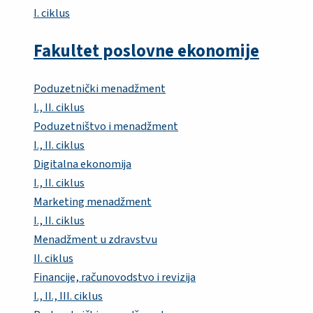
I. ciklus
Fakultet poslovne ekonomije
Poduzetnički menadžment
I., II. ciklus
Poduzetništvo i menadžment
I., II. ciklus
Digitalna ekonomija
I., II. ciklus
Marketing menadžment
I., II. ciklus
Menadžment u zdravstvu
II. ciklus
Financije, računovodstvo i revizija
I., II., III. ciklus