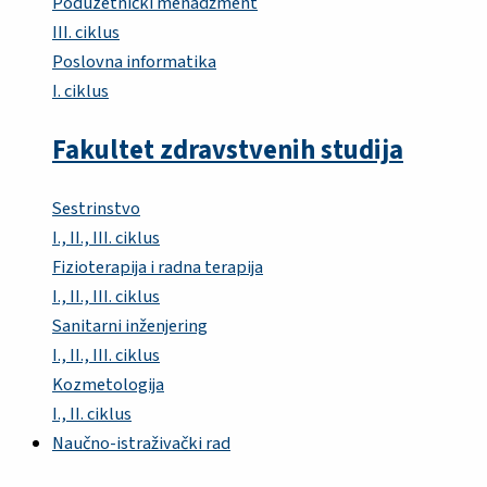
Poduzetnički menadžment
III. ciklus
Poslovna informatika
I. ciklus
Fakultet zdravstvenih studija
Sestrinstvo
I., II., III. ciklus
Fizioterapija i radna terapija
I., II., III. ciklus
Sanitarni inženjering
I., II., III. ciklus
Kozmetologija
I., II. ciklus
Naučno-istraživački rad