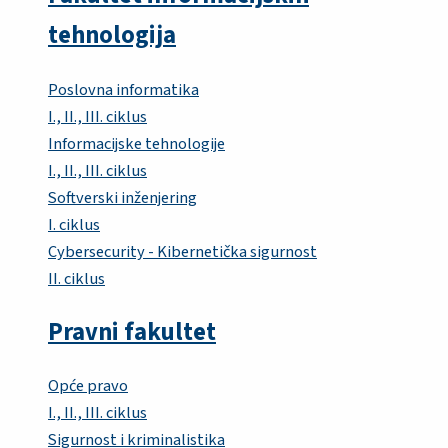
tehnologija
Poslovna informatika
I., II., III. ciklus
Informacijske tehnologije
I., II., III. ciklus
Softverski inženjering
I. ciklus
Cybersecurity - Kibernetička sigurnost
II. ciklus
Pravni fakultet
Opće pravo
I., II., III. ciklus
Sigurnost i kriminalistika