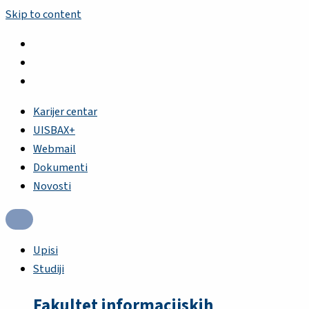
Skip to content
Karijer centar
UISBAX+
Webmail
Dokumenti
Novosti
Upisi
Studiji
Fakultet informacijskih