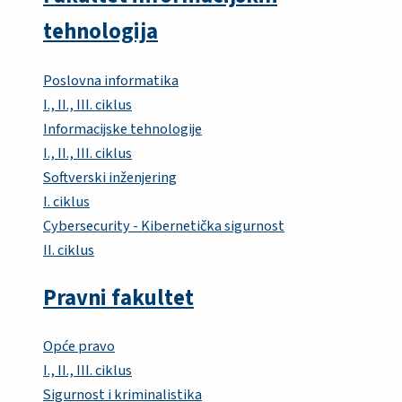
tehnologija
Poslovna informatika
I., II., III. ciklus
Informacijske tehnologije
I., II., III. ciklus
Softverski inženjering
I. ciklus
Cybersecurity - Kibernetička sigurnost
II. ciklus
Pravni fakultet
Opće pravo
I., II., III. ciklus
Sigurnost i kriminalistika