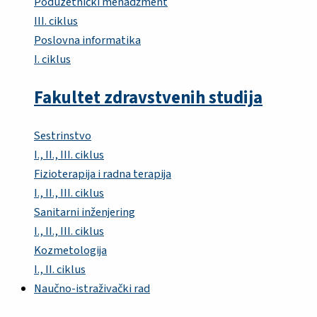
Poduzetnički menadžment
III. ciklus
Poslovna informatika
I. ciklus
Fakultet zdravstvenih studija
Sestrinstvo
I., II., III. ciklus
Fizioterapija i radna terapija
I., II., III. ciklus
Sanitarni inženjering
I., II., III. ciklus
Kozmetologija
I., II. ciklus
Naučno-istraživački rad