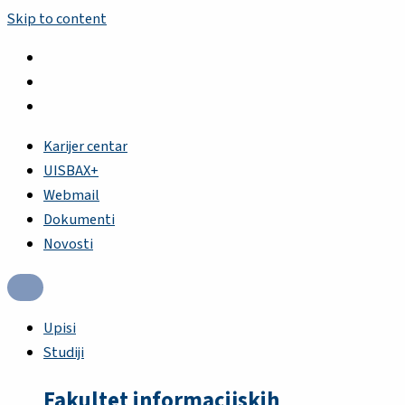
Skip to content
Karijer centar
UISBAX+
Webmail
Dokumenti
Novosti
Upisi
Studiji
Fakultet informacijskih