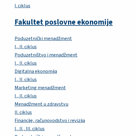
I. ciklus
Fakultet poslovne ekonomije
Poduzetnički menadžment
I., II. ciklus
Poduzetništvo i menadžment
I., II. ciklus
Digitalna ekonomija
I., II. ciklus
Marketing menadžment
I., II. ciklus
Menadžment u zdravstvu
II. ciklus
Financije, računovodstvo i revizija
I., II., III. ciklus