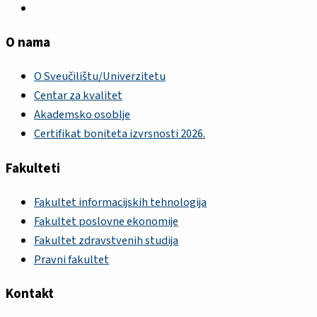
O nama
O Sveučilištu/Univerzitetu
Centar za kvalitet
Akademsko osoblje
Certifikat boniteta izvrsnosti 2026.
Fakulteti
Fakultet informacijskih tehnologija
Fakultet poslovne ekonomije
Fakultet zdravstvenih studija
Pravni fakultet
Kontakt