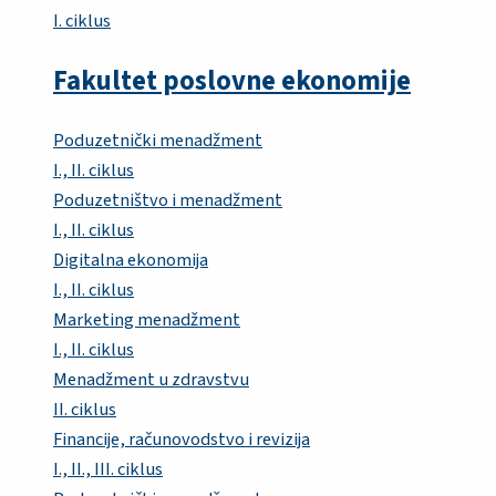
I. ciklus
Fakultet poslovne ekonomije
Poduzetnički menadžment
I., II. ciklus
Poduzetništvo i menadžment
I., II. ciklus
Digitalna ekonomija
I., II. ciklus
Marketing menadžment
I., II. ciklus
Menadžment u zdravstvu
II. ciklus
Financije, računovodstvo i revizija
I., II., III. ciklus