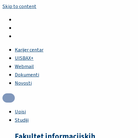
Skip to content
Karijer centar
UISBAX+
Webmail
Dokumenti
Novosti
Upisi
Studiji
Fakultet informacijskih