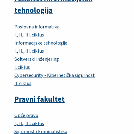
tehnologija
Poslovna informatika
I., II., III. ciklus
Informacijske tehnologije
I., II., III. ciklus
Softverski inženjering
I. ciklus
Cybersecurity - Kibernetička sigurnost
II. ciklus
Pravni fakultet
Opće pravo
I., II., III. ciklus
Sigurnost i kriminalistika