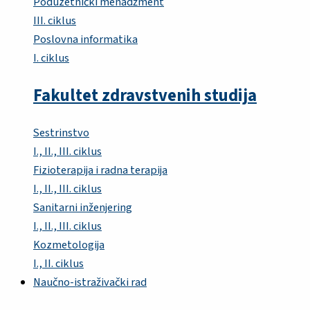
Poduzetnički menadžment
III. ciklus
Poslovna informatika
I. ciklus
Fakultet zdravstvenih studija
Sestrinstvo
I., II., III. ciklus
Fizioterapija i radna terapija
I., II., III. ciklus
Sanitarni inženjering
I., II., III. ciklus
Kozmetologija
I., II. ciklus
Naučno-istraživački rad