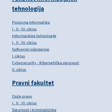
tehnologija
Poslovna informatika
I., II., III. ciklus
Informacijske tehnologije
I., II., III. ciklus
Softverski inženjering
I. ciklus
Cybersecurity - Kibernetička sigurnost
II. ciklus
Pravni fakultet
Opće pravo
I., II., III. ciklus
Sigurnost i kriminalistika