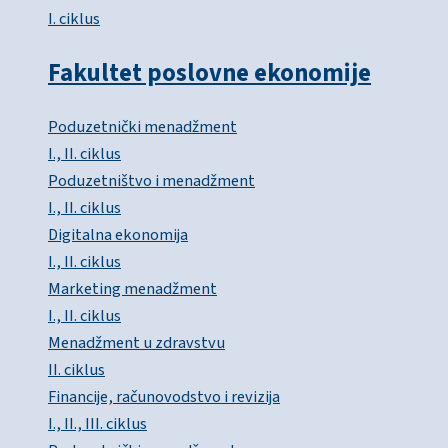
I. ciklus
Fakultet poslovne ekonomije
Poduzetnički menadžment
I., II. ciklus
Poduzetništvo i menadžment
I., II. ciklus
Digitalna ekonomija
I., II. ciklus
Marketing menadžment
I., II. ciklus
Menadžment u zdravstvu
II. ciklus
Financije, računovodstvo i revizija
I., II., III. ciklus