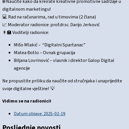
🌐 Naučite kako da kreirate kreativne promotivne sadržaje u
digitalnom marketingu!
💻 Rad na računarima, rad u timovima (2 člana)
📈 Moderator radionice: prof.dr.sc. Darijo Jerković
👨‍🏫 Voditelji radionice:
Mišo Mlakić – “Digitalni Spartanac”
Matea Đotlo – Ovnak grupacija
Biljana Lovrinović – vlasnik i direktor Galop Digital
agencije
Ne propustite priliku da naučite od stručnjaka i unaprijedite
svoje digitalne vještine! 💡
Vidimo se na radionici!
Datum objave:
2025-02-19
Posljednje novosti