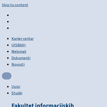
Skip to content
Karijer centar
UISBAX+
Webmail
Dokumenti
Novosti
Upisi
Studiji
Fakultet informacijskih