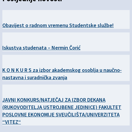
Obavijest o radnom vremenu Studentske službe!
Iskustva studenata – Nermin Čorić
K O N K U R S za izbor akademskog osoblja u naučno-
nastavna i suradnička zvanja
JAVNI KONKURS/NATJEČAJ ZA IZBOR DEKANA
(RUKOVODITELJA USTROJBENE JEDINICE) FAKULTET
POSLOVNE EKONOMIJE SVEUČILIŠTA/UNIVERZITETA
“VITEZ“