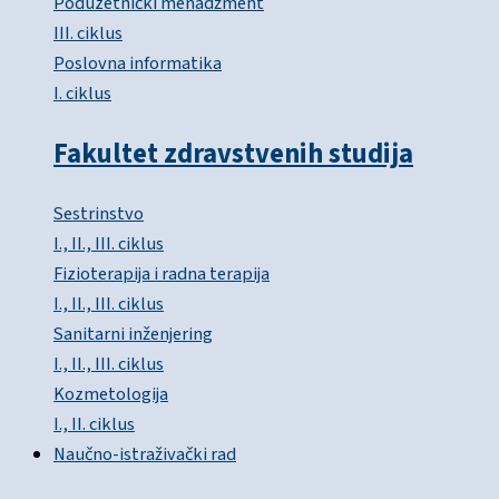
Poduzetnički menadžment
III. ciklus
Poslovna informatika
I. ciklus
Fakultet zdravstvenih studija
Sestrinstvo
I., II., III. ciklus
Fizioterapija i radna terapija
I., II., III. ciklus
Sanitarni inženjering
I., II., III. ciklus
Kozmetologija
I., II. ciklus
Naučno-istraživački rad