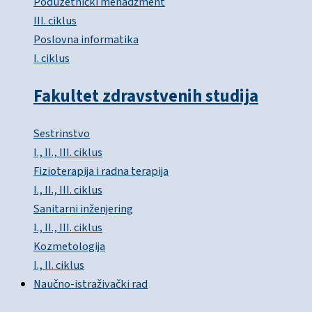
Poduzetnički menadžment
III. ciklus
Poslovna informatika
I. ciklus
Fakultet zdravstvenih studija
Sestrinstvo
I., II., III. ciklus
Fizioterapija i radna terapija
I., II., III. ciklus
Sanitarni inženjering
I., II., III. ciklus
Kozmetologija
I., II. ciklus
Naučno-istraživački rad