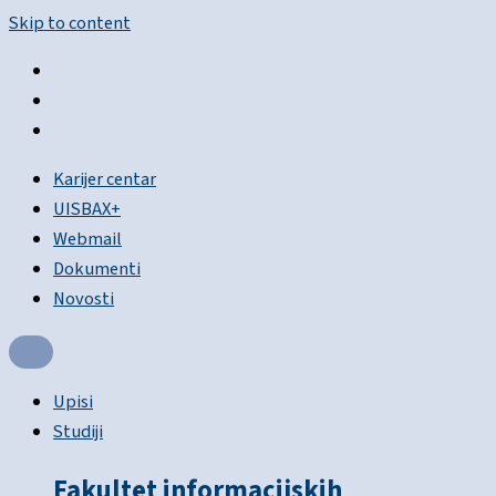
Skip to content
Karijer centar
UISBAX+
Webmail
Dokumenti
Novosti
Upisi
Studiji
Fakultet informacijskih