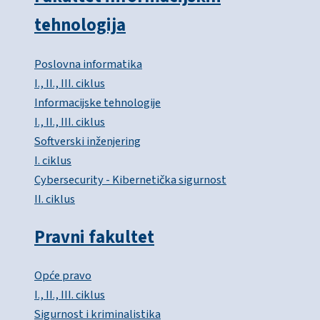
tehnologija
Poslovna informatika
I., II., III. ciklus
Informacijske tehnologije
I., II., III. ciklus
Softverski inženjering
I. ciklus
Cybersecurity - Kibernetička sigurnost
II. ciklus
Pravni fakultet
Opće pravo
I., II., III. ciklus
Sigurnost i kriminalistika