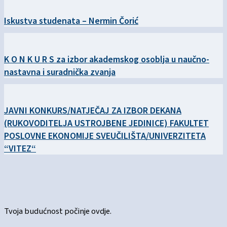
Iskustva studenata – Nermin Čorić
K O N K U R S za izbor akademskog osoblja u naučno-
nastavna i suradnička zvanja
JAVNI KONKURS/NATJEČAJ ZA IZBOR DEKANA
(RUKOVODITELJA USTROJBENE JEDINICE) FAKULTET
POSLOVNE EKONOMIJE SVEUČILIŠTA/UNIVERZITETA
“VITEZ“
Tvoja budućnost počinje ovdje.