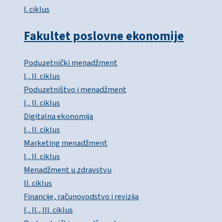
I. ciklus
Fakultet poslovne ekonomije
Poduzetnički menadžment
I., II. ciklus
Poduzetništvo i menadžment
I., II. ciklus
Digitalna ekonomija
I., II. ciklus
Marketing menadžment
I., II. ciklus
Menadžment u zdravstvu
II. ciklus
Financije, računovodstvo i revizija
I., II., III. ciklus