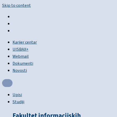
Skip to content
Karijer centar
UISBAX+
Webmail
Dokumenti
Novosti
Upisi
Studiji
Fakultet informacijskih