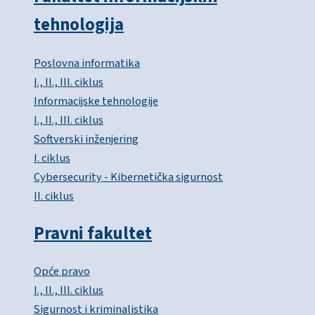
tehnologija
Poslovna informatika
I., II., III. ciklus
Informacijske tehnologije
I., II., III. ciklus
Softverski inženjering
I. ciklus
Cybersecurity - Kibernetička sigurnost
II. ciklus
Pravni fakultet
Opće pravo
I., II., III. ciklus
Sigurnost i kriminalistika