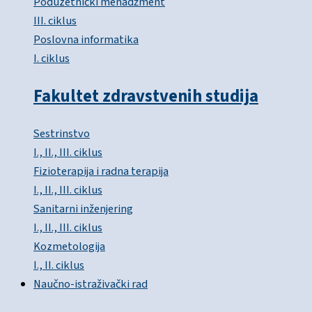
Poduzetnički menadžment
III. ciklus
Poslovna informatika
I. ciklus
Fakultet zdravstvenih studija
Sestrinstvo
I., II., III. ciklus
Fizioterapija i radna terapija
I., II., III. ciklus
Sanitarni inženjering
I., II., III. ciklus
Kozmetologija
I., II. ciklus
Naučno-istraživački rad