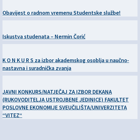
Obavijest o radnom vremenu Studentske službe!
Iskustva studenata – Nermin Čorić
K O N K U R S za izbor akademskog osoblja u naučno-
nastavna i suradnička zvanja
JAVNI KONKURS/NATJEČAJ ZA IZBOR DEKANA
(RUKOVODITELJA USTROJBENE JEDINICE) FAKULTET
POSLOVNE EKONOMIJE SVEUČILIŠTA/UNIVERZITETA
“VITEZ“