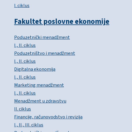
I. ciklus
Fakultet poslovne ekonomije
Poduzetnički menadžment
I., II. ciklus
Poduzetništvo i menadžment
I., II. ciklus
Digitalna ekonomija
I., II. ciklus
Marketing menadžment
I., II. ciklus
Menadžment u zdravstvu
II. ciklus
Financije, računovodstvo i revizija
I., II., III. ciklus