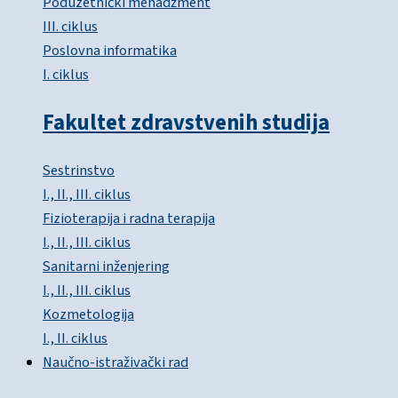
Poduzetnički menadžment
III. ciklus
Poslovna informatika
I. ciklus
Fakultet zdravstvenih studija
Sestrinstvo
I., II., III. ciklus
Fizioterapija i radna terapija
I., II., III. ciklus
Sanitarni inženjering
I., II., III. ciklus
Kozmetologija
I., II. ciklus
Naučno-istraživački rad