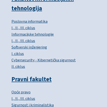
tehnologija
Poslovna informatika
I., II., III. ciklus
Informacijske tehnologije
I., II., III. ciklus
Softverski inženjering
I. ciklus
Cybersecurity - Kibernetička sigurnost
II. ciklus
Pravni fakultet
Opće pravo
I., II., III. ciklus
Sigurnost i kriminalistika