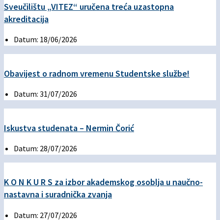
Sveučilištu „VITEZ“ uručena treća uzastopna
akreditacija
Datum:
18/06/2026
Obavijest o radnom vremenu Studentske službe!
Datum:
31/07/2026
Iskustva studenata – Nermin Čorić
Datum:
28/07/2026
K O N K U R S za izbor akademskog osoblja u naučno-
nastavna i suradnička zvanja
Datum:
27/07/2026