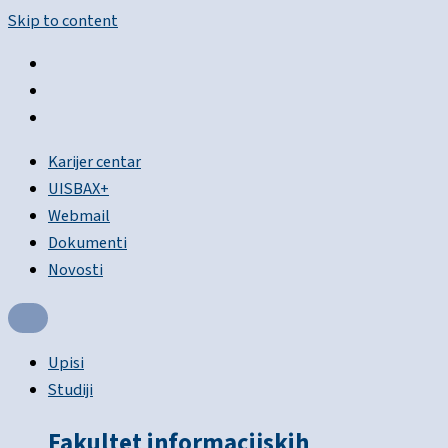
Skip to content
Karijer centar
UISBAX+
Webmail
Dokumenti
Novosti
Upisi
Studiji
Fakultet informacijskih