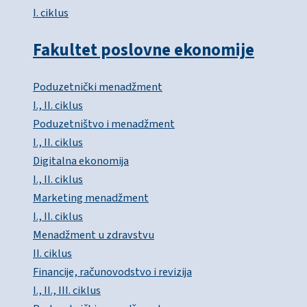
I. ciklus
Fakultet poslovne ekonomije
Poduzetnički menadžment
I., II. ciklus
Poduzetništvo i menadžment
I., II. ciklus
Digitalna ekonomija
I., II. ciklus
Marketing menadžment
I., II. ciklus
Menadžment u zdravstvu
II. ciklus
Financije, računovodstvo i revizija
I., II., III. ciklus