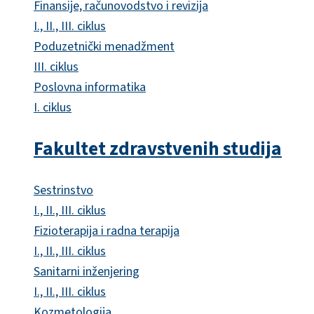
Finansije, računovodstvo i revizija
I., II., III. ciklus
Poduzetnički menadžment
III. ciklus
Poslovna informatika
I. ciklus
Fakultet zdravstvenih studija
Sestrinstvo
I., II., III. ciklus
Fizioterapija i radna terapija
I., II., III. ciklus
Sanitarni inženjering
I., II., III. ciklus
Kozmetologija