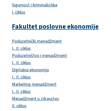
Sigurnost i kriminalistika
I. ciklus
Fakultet poslovne ekonomije
Poduzetnički menadžment
I., II. ciklus
Poduzetništvo i menadžment
I., II. ciklus
Digitalna ekonomija
I., II. ciklus
Marketing menadžment
I., II. ciklus
Menadžment u zdravstvu
II. ciklus