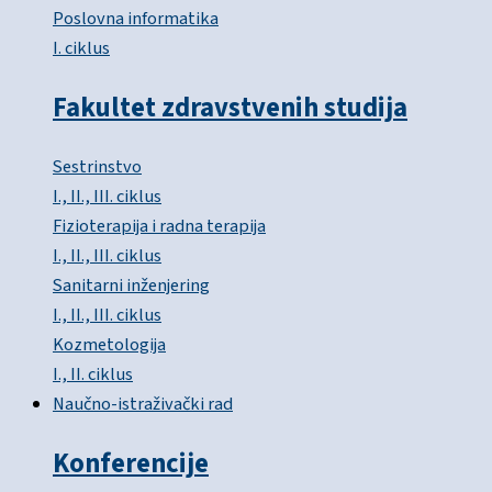
Poslovna informatika
I. ciklus
Fakultet zdravstvenih studija
Sestrinstvo
I., II., III. ciklus
Fizioterapija i radna terapija
I., II., III. ciklus
Sanitarni inženjering
I., II., III. ciklus
Kozmetologija
I., II. ciklus
Naučno-istraživački rad
Konferencije