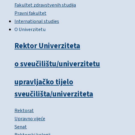
Fakultet zdravstvenih studija
Pravni fakultet
International studies
O Univerzitetu
Rektor Univerziteta
o sveučilištu/univerzitetu
upravljačko tijelo
sveučilišta/univerziteta
Rektorat
Upravno vijeće
Senat
Rektorski kolegij