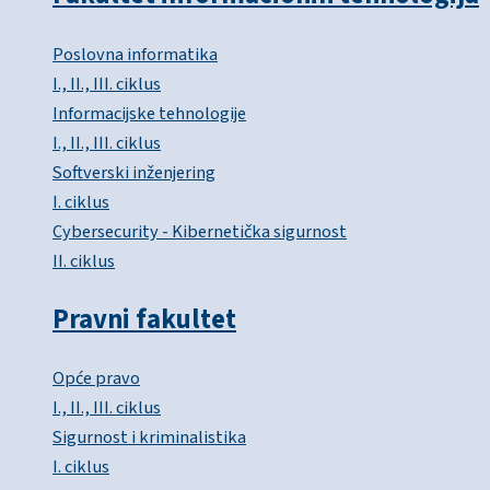
Poslovna informatika
I., II., III. ciklus
Informacijske tehnologije
I., II., III. ciklus
Softverski inženjering
I. ciklus
Cybersecurity - Kibernetička sigurnost
II. ciklus
Pravni fakultet
Opće pravo
I., II., III. ciklus
Sigurnost i kriminalistika
I. ciklus