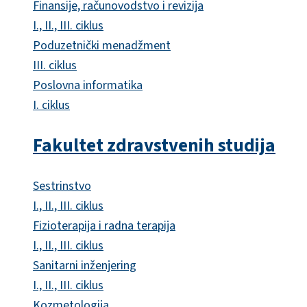
Finansije, računovodstvo i revizija
I., II., III. ciklus
Poduzetnički menadžment
III. ciklus
Poslovna informatika
I. ciklus
Fakultet zdravstvenih studija
Sestrinstvo
I., II., III. ciklus
Fizioterapija i radna terapija
I., II., III. ciklus
Sanitarni inženjering
I., II., III. ciklus
Kozmetologija