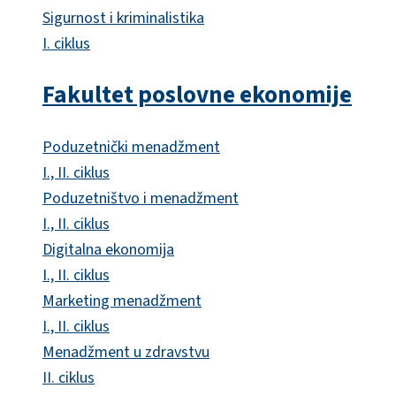
Sigurnost i kriminalistika
I. ciklus
Fakultet poslovne ekonomije
Poduzetnički menadžment
I., II. ciklus
Poduzetništvo i menadžment
I., II. ciklus
Digitalna ekonomija
I., II. ciklus
Marketing menadžment
I., II. ciklus
Menadžment u zdravstvu
II. ciklus