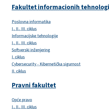
Fakultet informacionih tehnologi
Poslovna informatika
I., II., III. ciklus
Informacijske tehnologije
I., II., III. ciklus
Softverski inženjering
I. ciklus
Cybersecurity - Kibernetička sigurnost
II. ciklus
Pravni fakultet
Opće pravo
I., II., III. ciklus