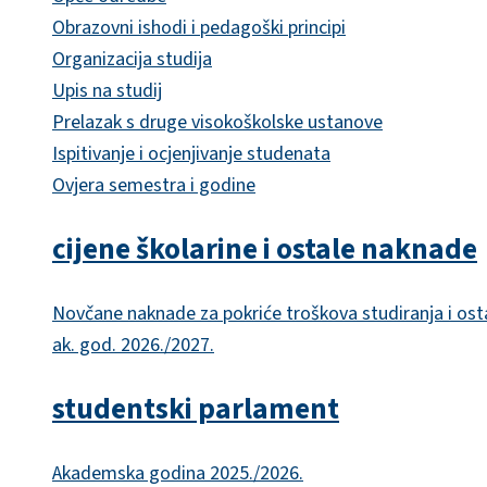
Obrazovni ishodi i pedagoški principi
Organizacija studija
Upis na studij
Prelazak s druge visokoškolske ustanove
Ispitivanje i ocjenjivanje studenata
Ovjera semestra i godine
cijene školarine i ostale naknade
Novčane naknade za pokriće troškova studiranja i ost
ak. god. 2026./2027.
studentski parlament
Akademska godina 2025./2026.