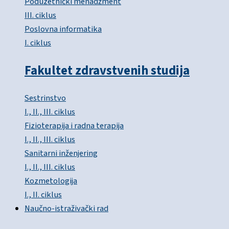
Poduzetnički menadžment
III. ciklus
Poslovna informatika
I. ciklus
Fakultet zdravstvenih studija
Sestrinstvo
I., II., III. ciklus
Fizioterapija i radna terapija
I., II., III. ciklus
Sanitarni inženjering
I., II., III. ciklus
Kozmetologija
I., II. ciklus
Naučno-istraživački rad