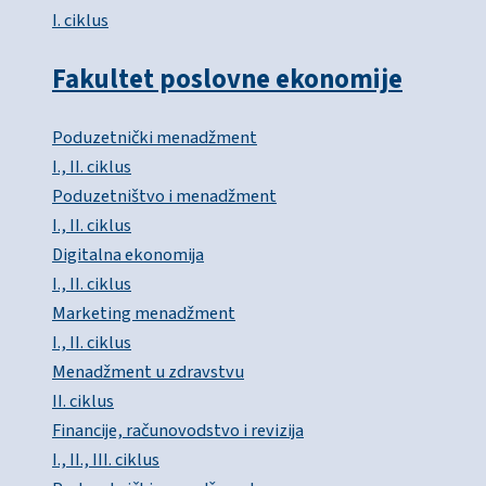
I. ciklus
Fakultet poslovne ekonomije
Poduzetnički menadžment
I., II. ciklus
Poduzetništvo i menadžment
I., II. ciklus
Digitalna ekonomija
I., II. ciklus
Marketing menadžment
I., II. ciklus
Menadžment u zdravstvu
II. ciklus
Financije, računovodstvo i revizija
I., II., III. ciklus