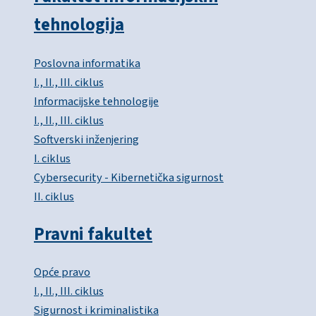
tehnologija
Poslovna informatika
I., II., III. ciklus
Informacijske tehnologije
I., II., III. ciklus
Softverski inženjering
I. ciklus
Cybersecurity - Kibernetička sigurnost
II. ciklus
Pravni fakultet
Opće pravo
I., II., III. ciklus
Sigurnost i kriminalistika