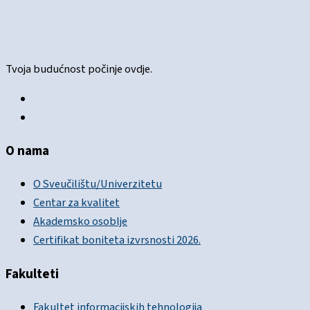
Tvoja budućnost počinje ovdje.
O nama
O Sveučilištu/Univerzitetu
Centar za kvalitet
Akademsko osoblje
Certifikat boniteta izvrsnosti 2026.
Fakulteti
Fakultet informacijskih tehnologija