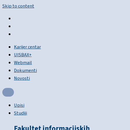
Skip to content
Karijer centar
UISBAX+
Webmail
Dokumenti
Novosti
Upisi
Studiji
Fakultet informacijskih