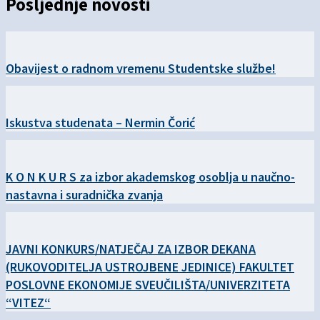
Posljednje novosti
Obavijest o radnom vremenu Studentske službe!
Iskustva studenata – Nermin Čorić
K O N K U R S za izbor akademskog osoblja u naučno-
nastavna i suradnička zvanja
JAVNI KONKURS/NATJEČAJ ZA IZBOR DEKANA
(RUKOVODITELJA USTROJBENE JEDINICE) FAKULTET
POSLOVNE EKONOMIJE SVEUČILIŠTA/UNIVERZITETA
“VITEZ“