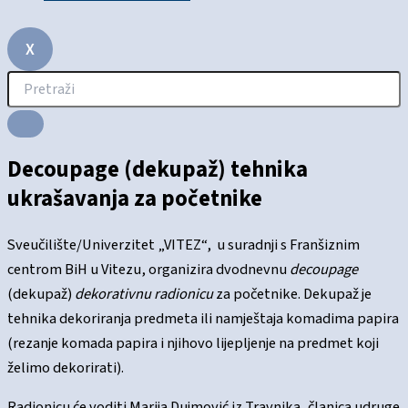
X
Decoupage (dekupaž) tehnika
ukrašavanja za početnike
Sveučilište/Univerzitet „VITEZ“, u suradnji s Franšiznim
centrom BiH u Vitezu, organizira dvodnevnu
decoupage
(dekupaž)
dekorativnu radionicu
za početnike. Dekupaž je
tehnika dekoriranja predmeta ili namještaja komadima papira
(rezanje komada papira i njihovo lijepljenje na predmet koji
želimo dekorirati).
Radionicu će voditi Marija Dujmović iz Travnika, članica udruge