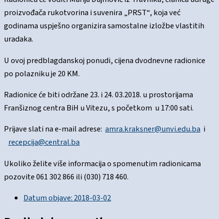
proizvođača rukotvorina i suvenira „PRST“, koja već
godinama uspješno organizira samostalne izložbe vlastitih
uradaka.
U ovoj predblagdanskoj ponudi, cijena dvodnevne radionice
po polazniku je 20 KM.
Radionice će biti održane 23. i 24. 03.2018. u prostorijama
Franšiznog centra BiH u Vitezu, s početkom u 17:00 sati.
Prijave slati na e-mail adrese:
amra.kraksner@unvi.edu.ba
i
recepcija@central.ba
Ukoliko želite više informacija o spomenutim radionicama
pozovite 061 302 866 ili (030) 718 460.
Datum objave:
2018-03-02