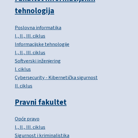
tehnologija
Poslovna informatika
I., II., III. ciklus
Informacijske tehnologije
I., II., III. ciklus
Softverski inženjering
I. ciklus
Cybersecurity - Kibernetička sigurnost
II. ciklus
Pravni fakultet
Opće pravo
I., II., III. ciklus
Sigurnost i kriminalistika