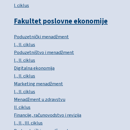
I. ciklus
Fakultet poslovne ekonomije
Poduzetnički menadžment
I., II. ciklus
Poduzetništvo i menadžment
I., II. ciklus
Digitalna ekonomija
I., II. ciklus
Marketing menadžment
I., II. ciklus
Menadžment u zdravstvu
II. ciklus
Financije, računovodstvo i revizija
I., II., III. ciklus