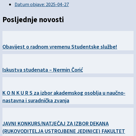
Datum objave:
2025-04-27
Posljednje novosti
Obavijest o radnom vremenu Studentske službe!
Iskustva studenata – Nermin Čorić
K O N K U R S za izbor akademskog osoblja u naučno-
nastavna i suradnička zvanja
JAVNI KONKURS/NATJEČAJ ZA IZBOR DEKANA
(RUKOVODITELJA USTROJBENE JEDINICE) FAKULTET