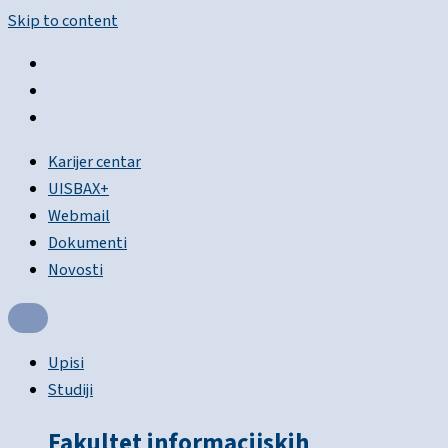
Skip to content
Karijer centar
UISBAX+
Webmail
Dokumenti
Novosti
Upisi
Studiji
Fakultet informacijskih