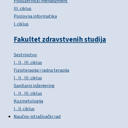
Poduzetnički menadžment
III. ciklus
Poslovna informatika
I. ciklus
Fakultet zdravstvenih studija
Sestrinstvo
I., II., III. ciklus
Fizioterapija i radna terapija
I., II., III. ciklus
Sanitarni inženjering
I., II., III. ciklus
Kozmetologija
I., II. ciklus
Naučno-istraživački rad