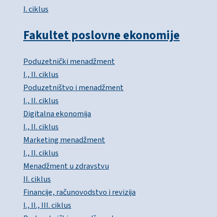
I. ciklus
Fakultet poslovne ekonomije
Poduzetnički menadžment
I., II. ciklus
Poduzetništvo i menadžment
I., II. ciklus
Digitalna ekonomija
I., II. ciklus
Marketing menadžment
I., II. ciklus
Menadžment u zdravstvu
II. ciklus
Financije, računovodstvo i revizija
I., II., III. ciklus