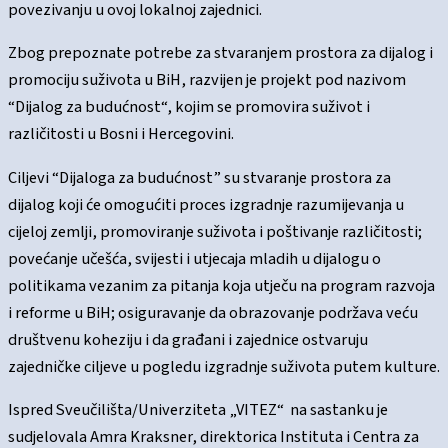
povezivanju u ovoj lokalnoj zajednici.
Zbog prepoznate potrebe za stvaranjem prostora za dijalog i
promociju suživota u BiH, razvijen je projekt pod nazivom
“Dijalog za budućnost“, kojim se promovira suživot i
različitosti u Bosni i Hercegovini.
Ciljevi “Dijaloga za budućnost” su stvaranje prostora za
dijalog koji će omogućiti proces izgradnje razumijevanja u
cijeloj zemlji, promoviranje suživota i poštivanje različitosti;
povećanje učešća, svijesti i utjecaja mladih u dijalogu o
politikama vezanim za pitanja koja utječu na program razvoja
i reforme u BiH; osiguravanje da obrazovanje podržava veću
društvenu koheziju i da građani i zajednice ostvaruju
zajedničke ciljeve u pogledu izgradnje suživota putem kulture.
Ispred Sveučilišta/Univerziteta „VITEZ“ na sastanku je
sudjelovala Amra Kraksner, direktorica Instituta i Centra za