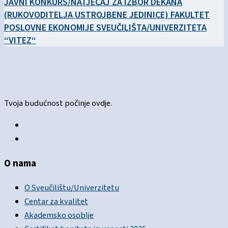
JAVNI KONKURS/NATJEČAJ ZA IZBOR DEKANA
(RUKOVODITELJA USTROJBENE JEDINICE) FAKULTET
POSLOVNE EKONOMIJE SVEUČILIŠTA/UNIVERZITETA
“VITEZ“
Tvoja budućnost počinje ovdje.
O nama
O Sveučilištu/Univerzitetu
Centar za kvalitet
Akademsko osoblje