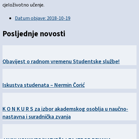
cjeloživotno učenje.
Datum objave:
2018-10-19
Posljednje novosti
Obavijest o radnom vremenu Studentske službe!
Iskustva studenata – Nermin Čorić
K O N K U R S za izbor akademskog osoblja u naučno-
nastavna i suradnička zvanja