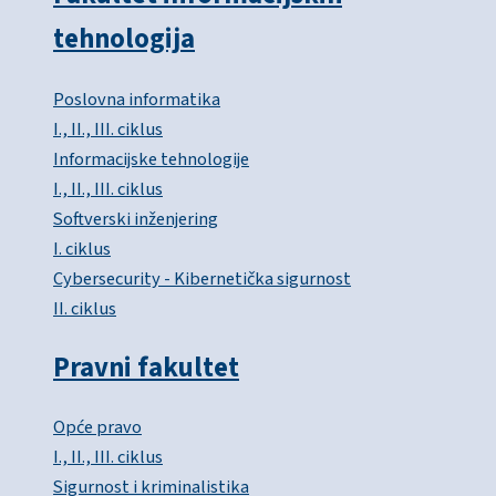
tehnologija
Poslovna informatika
I., II., III. ciklus
Informacijske tehnologije
I., II., III. ciklus
Softverski inženjering
I. ciklus
Cybersecurity - Kibernetička sigurnost
II. ciklus
Pravni fakultet
Opće pravo
I., II., III. ciklus
Sigurnost i kriminalistika