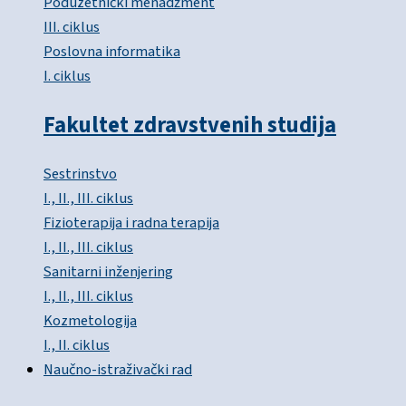
Poduzetnički menadžment
III. ciklus
Poslovna informatika
I. ciklus
Fakultet zdravstvenih studija
Sestrinstvo
I., II., III. ciklus
Fizioterapija i radna terapija
I., II., III. ciklus
Sanitarni inženjering
I., II., III. ciklus
Kozmetologija
I., II. ciklus
Naučno-istraživački rad