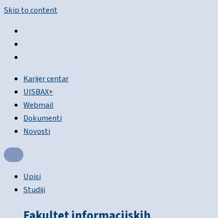
Skip to content
Karijer centar
UISBAX+
Webmail
Dokumenti
Novosti
Upisi
Studiji
Fakultet informacijskih