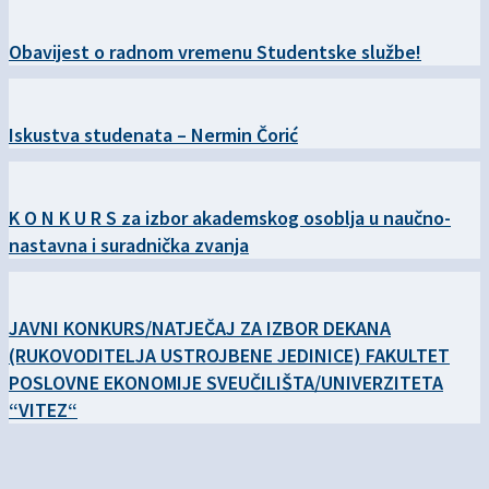
Obavijest o radnom vremenu Studentske službe!
Iskustva studenata – Nermin Čorić
K O N K U R S za izbor akademskog osoblja u naučno-
nastavna i suradnička zvanja
JAVNI KONKURS/NATJEČAJ ZA IZBOR DEKANA
(RUKOVODITELJA USTROJBENE JEDINICE) FAKULTET
POSLOVNE EKONOMIJE SVEUČILIŠTA/UNIVERZITETA
“VITEZ“