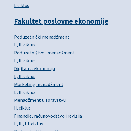
I. ciklus
Fakultet poslovne ekonomije
Poduzetnički menadžment
I., II. ciklus
Poduzetništvo i menadžment
I., II. ciklus
Digitalna ekonomija
I., II. ciklus
Marketing menadžment
I., II. ciklus
Menadžment u zdravstvu
II. ciklus
Financije, računovodstvo i revizija
I., II., III. ciklus