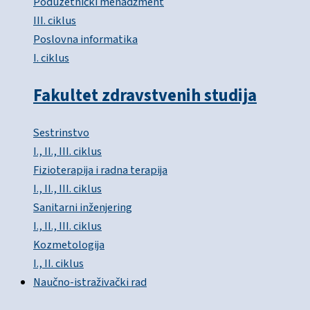
Poduzetnički menadžment
III. ciklus
Poslovna informatika
I. ciklus
Fakultet zdravstvenih studija
Sestrinstvo
I., II., III. ciklus
Fizioterapija i radna terapija
I., II., III. ciklus
Sanitarni inženjering
I., II., III. ciklus
Kozmetologija
I., II. ciklus
Naučno-istraživački rad