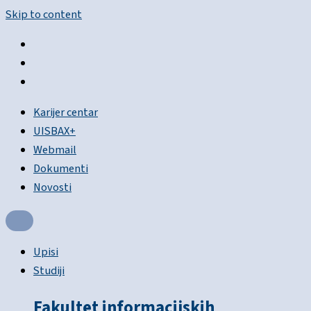
Skip to content
Karijer centar
UISBAX+
Webmail
Dokumenti
Novosti
Upisi
Studiji
Fakultet informacijskih