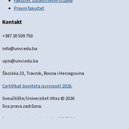
Fakultet zdravstvenih studija
Pravni fakultet
Kontakt
+387 30 509 750
info@unvi.edu.ba
upis@unvi.edu.ba
Školska 23, Travnik, Bosna i Hercegovina
Certifikat boniteta izvrsnostI 2026.
Sveučilište/Univerzitet Vitez © 2026
Sva prava zadržana.
Designed and developed by
DELTICO