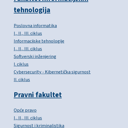
tehnologija
Poslovna informatika
I., II., III. ciklus
Informacijske tehnologije
I., II., III. ciklus
Softverski inženjering
I. ciklus
Cybersecurity - Kibernetička sigurnost
II. ciklus
Pravni fakultet
Opće pravo
I., II., III. ciklus
Sigurnost i kriminalistika