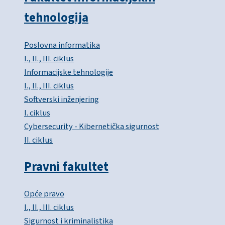
tehnologija
Poslovna informatika
I., II., III. ciklus
Informacijske tehnologije
I., II., III. ciklus
Softverski inženjering
I. ciklus
Cybersecurity - Kibernetička sigurnost
II. ciklus
Pravni fakultet
Opće pravo
I., II., III. ciklus
Sigurnost i kriminalistika