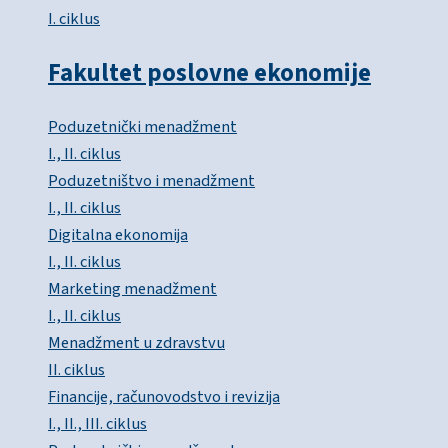
I. ciklus
Fakultet poslovne ekonomije
Poduzetnički menadžment
I., II. ciklus
Poduzetništvo i menadžment
I., II. ciklus
Digitalna ekonomija
I., II. ciklus
Marketing menadžment
I., II. ciklus
Menadžment u zdravstvu
II. ciklus
Financije, računovodstvo i revizija
I., II., III. ciklus