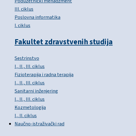
Poduzetnički menadžment
III. ciklus
Poslovna informatika
I. ciklus
Fakultet zdravstvenih studija
Sestrinstvo
I., II., III. ciklus
Fizioterapija i radna terapija
I., II., III. ciklus
Sanitarni inženjering
I., II., III. ciklus
Kozmetologija
I., II. ciklus
Naučno-istraživački rad