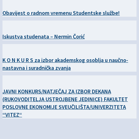
Obavijest o radnom vremenu Studentske službe!
Iskustva studenata – Nermin Čorić
K O N K U R S za izbor akademskog osoblja u naučno-
nastavna i suradnička zvanja
JAVNI KONKURS/NATJEČAJ ZA IZBOR DEKANA
(RUKOVODITELJA USTROJBENE JEDINICE) FAKULTET
POSLOVNE EKONOMIJE SVEUČILIŠTA/UNIVERZITETA
“VITEZ“