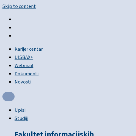
Skip to content
Karijer centar
UISBAX+
Webmail
Dokumenti
Novosti
Upisi
Studiji
Fakultet informacijskih