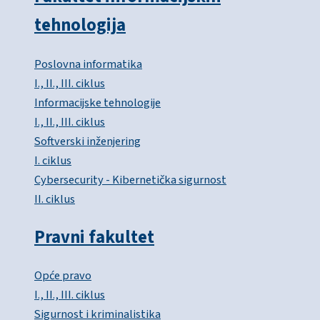
tehnologija
Poslovna informatika
I., II., III. ciklus
Informacijske tehnologije
I., II., III. ciklus
Softverski inženjering
I. ciklus
Cybersecurity - Kibernetička sigurnost
II. ciklus
Pravni fakultet
Opće pravo
I., II., III. ciklus
Sigurnost i kriminalistika