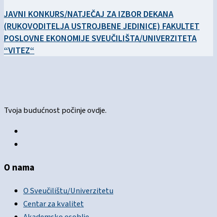
JAVNI KONKURS/NATJEČAJ ZA IZBOR DEKANA
(RUKOVODITELJA USTROJBENE JEDINICE) FAKULTET
POSLOVNE EKONOMIJE SVEUČILIŠTA/UNIVERZITETA
“VITEZ“
Tvoja budućnost počinje ovdje.
O nama
O Sveučilištu/Univerzitetu
Centar za kvalitet