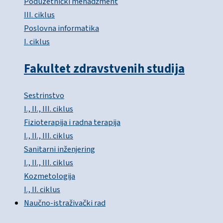
Poduzetnički menadžment
III. ciklus
Poslovna informatika
I. ciklus
Fakultet zdravstvenih studija
Sestrinstvo
I., II., III. ciklus
Fizioterapija i radna terapija
I., II., III. ciklus
Sanitarni inženjering
I., II., III. ciklus
Kozmetologija
I., II. ciklus
Naučno-istraživački rad