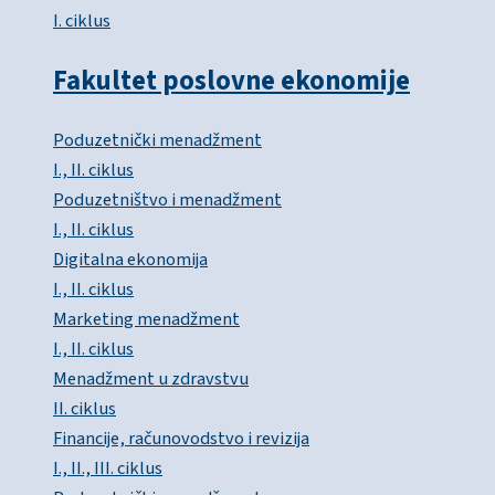
I. ciklus
Fakultet poslovne ekonomije
Poduzetnički menadžment
I., II. ciklus
Poduzetništvo i menadžment
I., II. ciklus
Digitalna ekonomija
I., II. ciklus
Marketing menadžment
I., II. ciklus
Menadžment u zdravstvu
II. ciklus
Financije, računovodstvo i revizija
I., II., III. ciklus