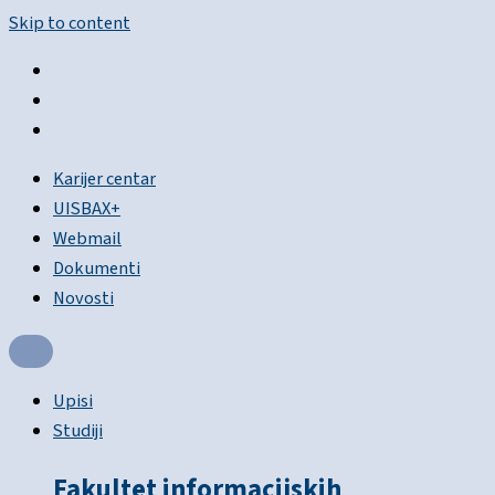
Skip to content
Karijer centar
UISBAX+
Webmail
Dokumenti
Novosti
Upisi
Studiji
Fakultet informacijskih