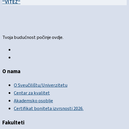
“VITEZ“
Tvoja budućnost počinje ovdje.
O nama
O Sveučilištu/Univerzitetu
Centar za kvalitet
Akademsko osoblje
Certifikat boniteta izvrsnosti 2026.
Fakulteti