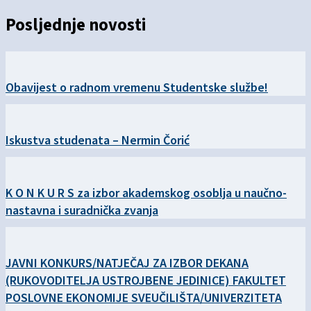
Posljednje novosti
Obavijest o radnom vremenu Studentske službe!
Iskustva studenata – Nermin Čorić
K O N K U R S za izbor akademskog osoblja u naučno-
nastavna i suradnička zvanja
JAVNI KONKURS/NATJEČAJ ZA IZBOR DEKANA
(RUKOVODITELJA USTROJBENE JEDINICE) FAKULTET
POSLOVNE EKONOMIJE SVEUČILIŠTA/UNIVERZITETA