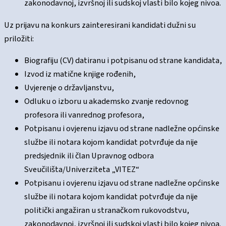
zakonodavnoj, izvršnoj ili sudskoj vlasti bilo kojeg nivoa.
Uz prijavu na konkurs zainteresirani kandidati dužni su
priložiti:
Biografiju (CV) datiranu i potpisanu od strane kandidata,
Izvod iz matične knjige rođenih,
Uvjerenje o državljanstvu,
Odluku o izboru u akademsko zvanje redovnog
profesora ili vanrednog profesora,
Potpisanu i ovjerenu izjavu od strane nadležne općinske
službe ili notara kojom kandidat potvrđuje da nije
predsjednik ili član Upravnog odbora
Sveučilišta/Univerziteta „VITEZ“
Potpisanu i ovjerenu izjavu od strane nadležne općinske
službe ili notara kojom kandidat potvrđuje da nije
politički angažiran u stranačkom rukovodstvu,
zakonodavnoj, izvršnoj ili sudskoj vlasti bilo kojeg nivoa.