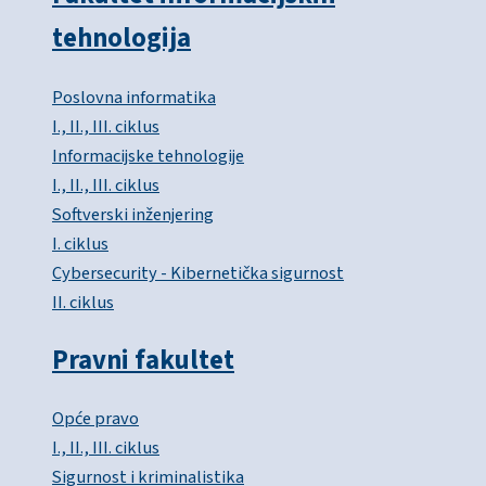
tehnologija
Poslovna informatika
I., II., III. ciklus
Informacijske tehnologije
I., II., III. ciklus
Softverski inženjering
I. ciklus
Cybersecurity - Kibernetička sigurnost
II. ciklus
Pravni fakultet
Opće pravo
I., II., III. ciklus
Sigurnost i kriminalistika