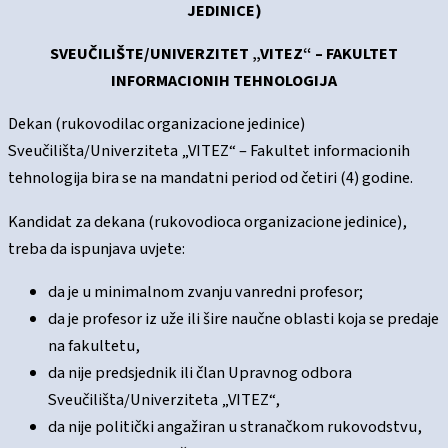
JEDINICE)
SVEUČILIŠTE/UNIVERZITET „VITEZ“ – FAKULTET
INFORMACIONIH TEHNOLOGIJA
Dekan (rukovodilac organizacione jedinice)
Sveučilišta/Univerziteta „VITEZ“ – Fakultet informacionih
tehnologija bira se na mandatni period od četiri (4) godine.
Kandidat za dekana (rukovodioca organizacione jedinice),
treba da ispunjava uvjete:
da je u minimalnom zvanju vanredni profesor;
da je profesor iz uže ili šire naučne oblasti koja se predaje
na fakultetu,
da nije predsjednik ili član Upravnog odbora
Sveučilišta/Univerziteta „VITEZ“,
da nije politički angažiran u stranačkom rukovodstvu,