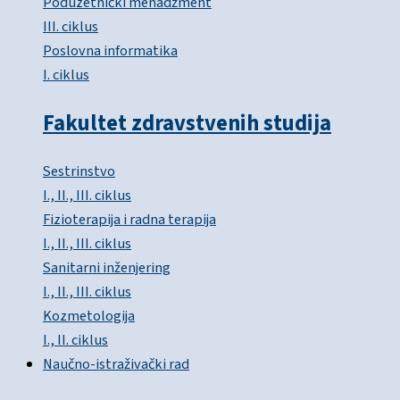
Poduzetnički menadžment
III. ciklus
Poslovna informatika
I. ciklus
Fakultet zdravstvenih studija
Sestrinstvo
I., II., III. ciklus
Fizioterapija i radna terapija
I., II., III. ciklus
Sanitarni inženjering
I., II., III. ciklus
Kozmetologija
I., II. ciklus
Naučno-istraživački rad