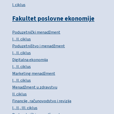
I. ciklus
Fakultet poslovne ekonomije
Poduzetnički menadžment
I., II. ciklus
Poduzetništvo i menadžment
I., II. ciklus
Digitalna ekonomija
I., II. ciklus
Marketing menadžment
I., II. ciklus
Menadžment u zdravstvu
II. ciklus
Financije, računovodstvo i revizija
I., II., III. ciklus