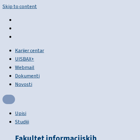
Skip to content
Karijer centar
UISBAX+
Webmail
Dokumenti
Novosti
Upisi
Studiji
Fakultet informacijskih