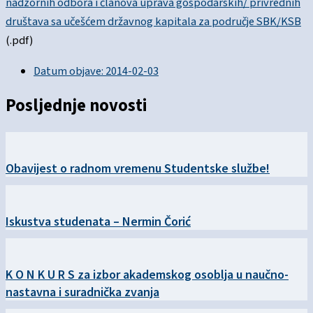
nadzornih odbora i članova uprava gospodarskih/ privrednih
društava sa učešćem državnog kapitala za područje SBK/KSB
(.pdf)
Datum objave:
2014-02-03
Posljednje novosti
Obavijest o radnom vremenu Studentske službe!
Iskustva studenata – Nermin Čorić
K O N K U R S za izbor akademskog osoblja u naučno-
nastavna i suradnička zvanja