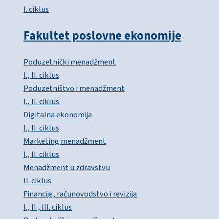
I. ciklus
Fakultet poslovne ekonomije
Poduzetnički menadžment
I., II. ciklus
Poduzetništvo i menadžment
I., II. ciklus
Digitalna ekonomija
I., II. ciklus
Marketing menadžment
I., II. ciklus
Menadžment u zdravstvu
II. ciklus
Financije, računovodstvo i revizija
I., II., III. ciklus