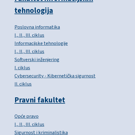
tehnologija
Poslovna informatika
I., II., III. ciklus
Informacijske tehnologije
I., II., III. ciklus
Softverski inženjering
I. ciklus
Cybersecurity - Kibernetička sigurnost
II. ciklus
Pravni fakultet
Opće pravo
I., II., III. ciklus
Sigurnost i kriminalistika