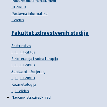
Poduzetnički menadžment
III. ciklus
Poslovna informatika
I. ciklus
Fakultet zdravstvenih studija
Sestrinstvo
I., II., III. ciklus
Fizioterapija i radna terapija
I., II., III. ciklus
Sanitarni inženjering
I., II., III. ciklus
Kozmetologija
I., II. ciklus
Naučno-istraživački rad