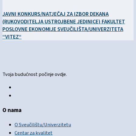
JAVNI KONKURS/NATJEČAJ ZA IZBOR DEKANA
(RUKOVODITELJA USTROJBENE JEDINICE) FAKULTET
POSLOVNE EKONOMIJE SVEUČILIŠTA/UNIVERZITETA
“VITEZ“
Tvoja budućnost počinje ovdje.
O nama
O Sveučilištu/Univerzitetu
Centar za kvalitet