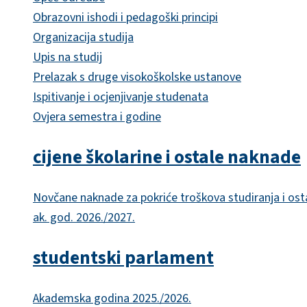
Obrazovni ishodi i pedagoški principi
Organizacija studija
Upis na studij
Prelazak s druge visokoškolske ustanove
Ispitivanje i ocjenjivanje studenata
Ovjera semestra i godine
cijene školarine i ostale naknade
Novčane naknade za pokriće troškova studiranja i ost
ak. god. 2026./2027.
studentski parlament
Akademska godina 2025./2026.