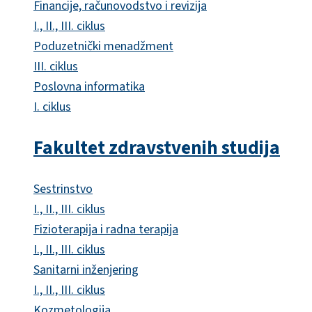
Financije, računovodstvo i revizija
I., II., III. ciklus
Poduzetnički menadžment
III. ciklus
Poslovna informatika
I. ciklus
Fakultet zdravstvenih studija
Sestrinstvo
I., II., III. ciklus
Fizioterapija i radna terapija
I., II., III. ciklus
Sanitarni inženjering
I., II., III. ciklus
Kozmetologija