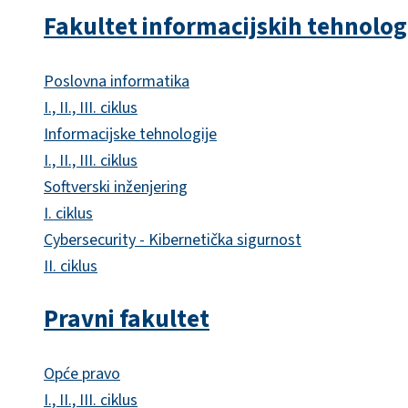
Fakultet informacijskih tehnolog
Poslovna informatika
I., II., III. ciklus
Informacijske tehnologije
I., II., III. ciklus
Softverski inženjering
I. ciklus
Cybersecurity - Kibernetička sigurnost
II. ciklus
Pravni fakultet
Opće pravo
I., II., III. ciklus