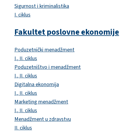
Sigurnost i kriminalistika
I. ciklus
Fakultet poslovne ekonomije
Poduzetnički menadžment
I., II. ciklus
Poduzetništvo i menadžment
I., II. ciklus
Digitalna ekonomija
I., II. ciklus
Marketing menadžment
I., II. ciklus
Menadžment u zdravstvu
II. ciklus