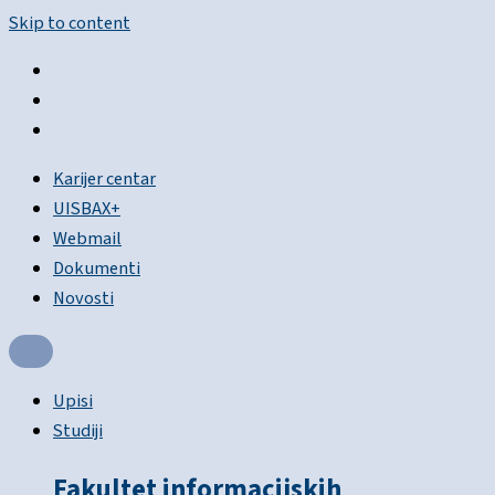
Skip to content
Karijer centar
UISBAX+
Webmail
Dokumenti
Novosti
Upisi
Studiji
Fakultet informacijskih