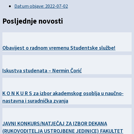
Datum objave:
2022-07-02
Posljednje novosti
Obavijest o radnom vremenu Studentske službe!
Iskustva studenata – Nermin Čorić
K O N K U R S za izbor akademskog osoblja u naučno-
nastavna i suradnička zvanja
JAVNI KONKURS/NATJEČAJ ZA IZBOR DEKANA
(RUKOVODITELJA USTROJBENE JEDINICE) FAKULTET