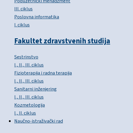
Poduzetnički menadžment
III. ciklus
Poslovna informatika
I. ciklus
Fakultet zdravstvenih studija
Sestrinstvo
I., II., III. ciklus
Fizioterapija i radna terapija
I., II., III. ciklus
Sanitarni inženjering
I., II., III. ciklus
Kozmetologija
I., II. ciklus
Naučno-istraživački rad