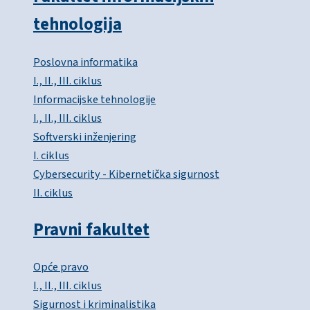
tehnologija
Poslovna informatika
I., II., III. ciklus
Informacijske tehnologije
I., II., III. ciklus
Softverski inženjering
I. ciklus
Cybersecurity - Kibernetička sigurnost
II. ciklus
Pravni fakultet
Opće pravo
I., II., III. ciklus
Sigurnost i kriminalistika