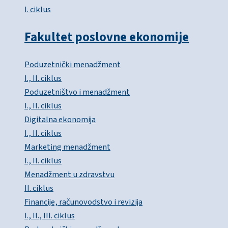
I. ciklus
Fakultet poslovne ekonomije
Poduzetnički menadžment
I., II. ciklus
Poduzetništvo i menadžment
I., II. ciklus
Digitalna ekonomija
I., II. ciklus
Marketing menadžment
I., II. ciklus
Menadžment u zdravstvu
II. ciklus
Financije, računovodstvo i revizija
I., II., III. ciklus