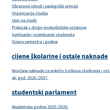
Obrazovni ishodi i pedagoški principi
Organizacija studija
Upis na studij
Prelazak s druge visokoškolske ustanove
Ispitivanje i ocjenjivanje studenata
Ovjera semestra i godine
cijene školarine i ostale naknade
Novčane naknade za pokriće troškova studiranja i ost
ak. god. 2026./2027.
studentski parlament
Akademska godina 2025./2026.