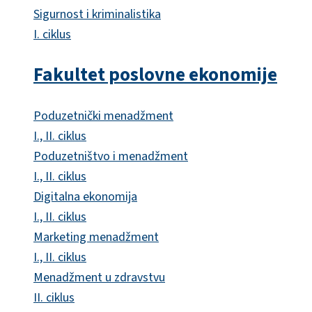
Sigurnost i kriminalistika
I. ciklus
Fakultet poslovne ekonomije
Poduzetnički menadžment
I., II. ciklus
Poduzetništvo i menadžment
I., II. ciklus
Digitalna ekonomija
I., II. ciklus
Marketing menadžment
I., II. ciklus
Menadžment u zdravstvu
II. ciklus