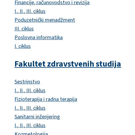
Financije, računovodstvo i revizija
I., II., III. ciklus
Poduzetnički menadžment
III. ciklus
Poslovna informatika
I. ciklus
Fakultet zdravstvenih studija
Sestrinstvo
I., II., III. ciklus
Fizioterapija i radna terapija
I., II., III. ciklus
Sanitarni inženjering
I., II., III. ciklus
Kozmetologija