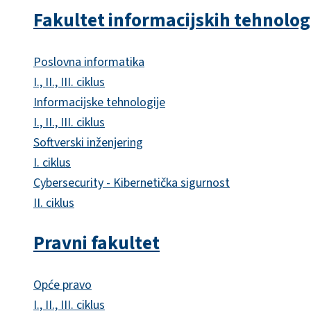
Fakultet informacijskih tehnolog
Poslovna informatika
I., II., III. ciklus
Informacijske tehnologije
I., II., III. ciklus
Softverski inženjering
I. ciklus
Cybersecurity - Kibernetička sigurnost
II. ciklus
Pravni fakultet
Opće pravo
I., II., III. ciklus