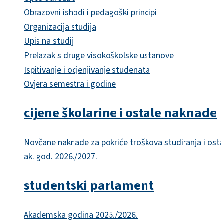
Obrazovni ishodi i pedagoški principi
Organizacija studija
Upis na studij
Prelazak s druge visokoškolske ustanove
Ispitivanje i ocjenjivanje studenata
Ovjera semestra i godine
cijene školarine i ostale naknade
Novčane naknade za pokriće troškova studiranja i ost
ak. god. 2026./2027.
studentski parlament
Akademska godina 2025./2026.