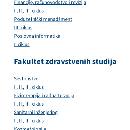
Financije, računovodstvo i revizija
I., II., III. ciklus
Poduzetnički menadžment
III. ciklus
Poslovna informatika
I. ciklus
Fakultet zdravstvenih studija
Sestrinstvo
I., II., III. ciklus
Fizioterapija i radna terapija
I., II., III. ciklus
Sanitarni inženjering
I., II., III. ciklus
Kozmetologija