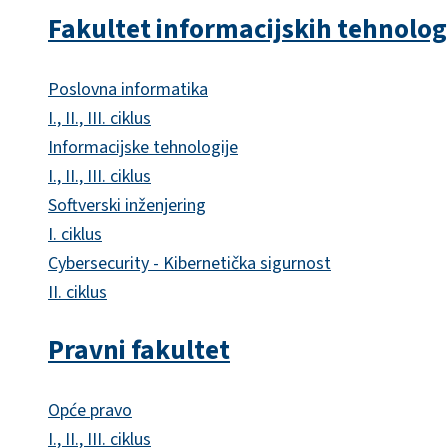
Fakultet informacijskih tehnolog
Poslovna informatika
I., II., III. ciklus
Informacijske tehnologije
I., II., III. ciklus
Softverski inženjering
I. ciklus
Cybersecurity - Kibernetička sigurnost
II. ciklus
Pravni fakultet
Opće pravo
I., II., III. ciklus