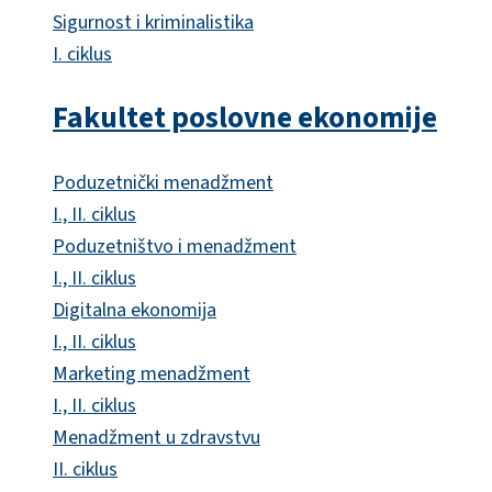
Sigurnost i kriminalistika
I. ciklus
Fakultet poslovne ekonomije
Poduzetnički menadžment
I., II. ciklus
Poduzetništvo i menadžment
I., II. ciklus
Digitalna ekonomija
I., II. ciklus
Marketing menadžment
I., II. ciklus
Menadžment u zdravstvu
II. ciklus