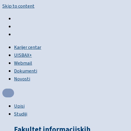
Skip to content
Karijer centar
UISBAX+
Webmail
Dokumenti
Novosti
Upisi
Studiji
Fakultet informacijskih