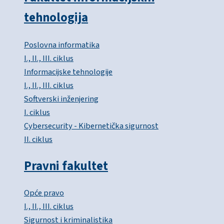
tehnologija
Poslovna informatika
I., II., III. ciklus
Informacijske tehnologije
I., II., III. ciklus
Softverski inženjering
I. ciklus
Cybersecurity - Kibernetička sigurnost
II. ciklus
Pravni fakultet
Opće pravo
I., II., III. ciklus
Sigurnost i kriminalistika