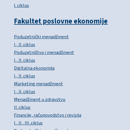
I. ciklus
Fakultet poslovne ekonomije
Poduzetnički menadžment
I., II. ciklus
Poduzetništvo i menadžment
I., II. ciklus
Digitalna ekonomija
I., II. ciklus
Marketing menadžment
I., II. ciklus
Menadžment u zdravstvu
II. ciklus
Financije, računovodstvo i revizija
I., II., III. ciklus