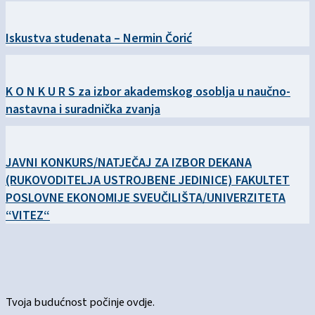
Iskustva studenata – Nermin Čorić
K O N K U R S za izbor akademskog osoblja u naučno-
nastavna i suradnička zvanja
JAVNI KONKURS/NATJEČAJ ZA IZBOR DEKANA
(RUKOVODITELJA USTROJBENE JEDINICE) FAKULTET
POSLOVNE EKONOMIJE SVEUČILIŠTA/UNIVERZITETA
“VITEZ“
Tvoja budućnost počinje ovdje.