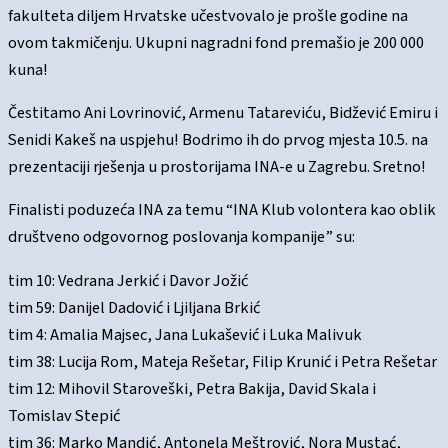
fakulteta diljem Hrvatske učestvovalo je prošle godine na
ovom takmičenju. Ukupni nagradni fond premašio je 200 000
kuna!
Čestitamo Ani Lovrinović, Armenu Tatareviću, Bidžević Emiru i
Senidi Kakeš na uspjehu! Bodrimo ih do prvog mjesta 10.5. na
prezentaciji rješenja u prostorijama INA-e u Zagrebu. Sretno!
Finalisti poduzeća INA za temu “INA Klub volontera kao oblik
društveno odgovornog poslovanja kompanije” su:
tim 10: Vedrana Jerkić i Davor Jožić
tim 59: Danijel Dadović i Ljiljana Brkić
tim 4: Amalia Majsec, Jana Lukašević i Luka Malivuk
tim 38: Lucija Rom, Mateja Rešetar, Filip Krunić i Petra Rešetar
tim 12: Mihovil Staroveški, Petra Bakija, David Skala i
Tomislav Stepić
tim 36: Marko Mandić, An
tonela Meštrović, Nora Mustać,