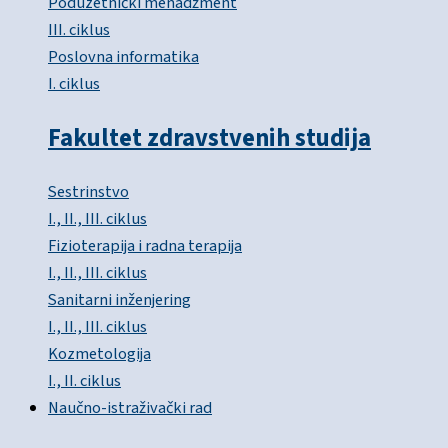
Poduzetnički menadžment
III. ciklus
Poslovna informatika
I. ciklus
Fakultet zdravstvenih studija
Sestrinstvo
I., II., III. ciklus
Fizioterapija i radna terapija
I., II., III. ciklus
Sanitarni inženjering
I., II., III. ciklus
Kozmetologija
I., II. ciklus
Naučno-istraživački rad