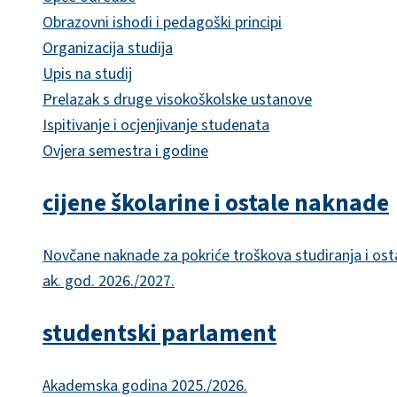
Obrazovni ishodi i pedagoški principi
Organizacija studija
Upis na studij
Prelazak s druge visokoškolske ustanove
Ispitivanje i ocjenjivanje studenata
Ovjera semestra i godine
cijene školarine i ostale naknade
Novčane naknade za pokriće troškova studiranja i ost
ak. god. 2026./2027.
studentski parlament
Akademska godina 2025./2026.