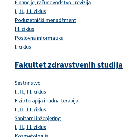
Financije, računovodstvo i revizija
I., II., III. ciklus
Poduzetnički menadžment
III. ciklus
Poslovna informatika
I. ciklus
Fakultet zdravstvenih studija
Sestrinstvo
I., II., III. ciklus
Fizioterapija i radna terapija
I., II., III. ciklus
Sanitarni inženjering
I., II., III. ciklus
Kozmetologija