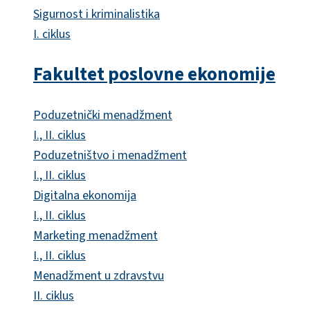
Sigurnost i kriminalistika
I. ciklus
Fakultet poslovne ekonomije
Poduzetnički menadžment
I., II. ciklus
Poduzetništvo i menadžment
I., II. ciklus
Digitalna ekonomija
I., II. ciklus
Marketing menadžment
I., II. ciklus
Menadžment u zdravstvu
II. ciklus