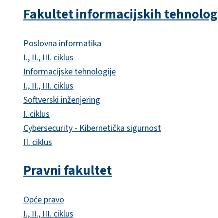
Fakultet informacijskih tehnolog
Poslovna informatika
I., II., III. ciklus
Informacijske tehnologije
I., II., III. ciklus
Softverski inženjering
I. ciklus
Cybersecurity - Kibernetička sigurnost
II. ciklus
Pravni fakultet
Opće pravo
I., II., III. ciklus