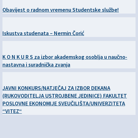
Obavijest o radnom vremenu Studentske službe!
Iskustva studenata – Nermin Čorić
K O N K U R S za izbor akademskog osoblja u naučno-
nastavna i suradnička zvanja
JAVNI KONKURS/NATJEČAJ ZA IZBOR DEKANA
(RUKOVODITELJA USTROJBENE JEDINICE) FAKULTET
POSLOVNE EKONOMIJE SVEUČILIŠTA/UNIVERZITETA
“VITEZ“