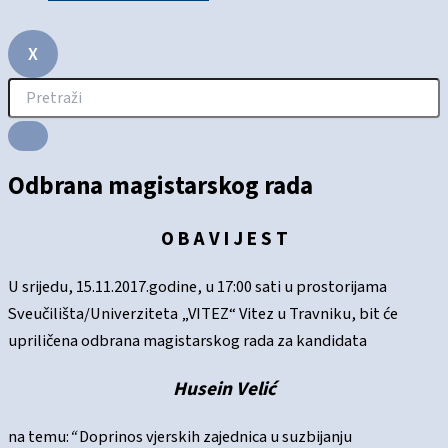
X
Odbrana magistarskog rada
O B A V I J E S T
U srijedu, 15.11.2017.godine, u 17:00 sati u prostorijama
Sveučilišta/Univerziteta „VITEZ“ Vitez u Travniku, bit će
upriličena odbrana magistarskog rada za kandidata
Husein Velić
na temu:
“
Doprinos vjerskih zajednica u suzbijanju