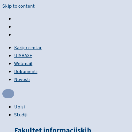
Skip to content
Karijer centar
UISBAX+
Webmail
Dokumenti
Novosti
Upisi
Studiji
Fakultet informacijskih