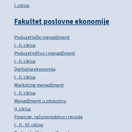
I. ciklus
Fakultet poslovne ekonomije
Poduzetnički menadžment
I., II. ciklus
Poduzetništvo i menadžment
I., II. ciklus
Digitalna ekonomija
I., II. ciklus
Marketing menadžment
I., II. ciklus
Menadžment u zdravstvu
II. ciklus
Financije, računovodstvo i revizija
I., II., III. ciklus