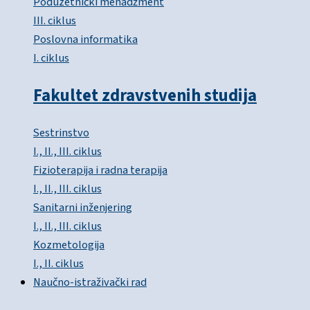
Poduzetnički menadžment
III. ciklus
Poslovna informatika
I. ciklus
Fakultet zdravstvenih studija
Sestrinstvo
I., II., III. ciklus
Fizioterapija i radna terapija
I., II., III. ciklus
Sanitarni inženjering
I., II., III. ciklus
Kozmetologija
I., II. ciklus
Naučno-istraživački rad