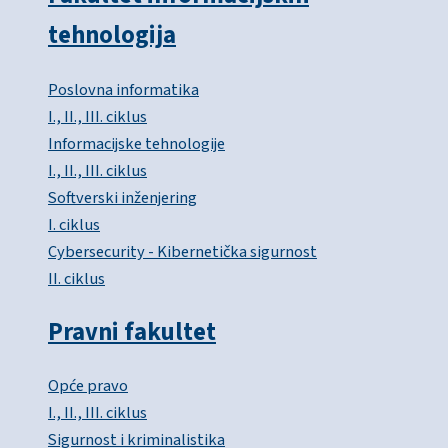
tehnologija
Poslovna informatika
I., II., III. ciklus
Informacijske tehnologije
I., II., III. ciklus
Softverski inženjering
I. ciklus
Cybersecurity - Kibernetička sigurnost
II. ciklus
Pravni fakultet
Opće pravo
I., II., III. ciklus
Sigurnost i kriminalistika