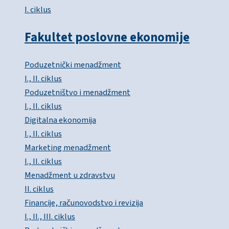
I. ciklus
Fakultet poslovne ekonomije
Poduzetnički menadžment
I., II. ciklus
Poduzetništvo i menadžment
I., II. ciklus
Digitalna ekonomija
I., II. ciklus
Marketing menadžment
I., II. ciklus
Menadžment u zdravstvu
II. ciklus
Financije, računovodstvo i revizija
I., II., III. ciklus