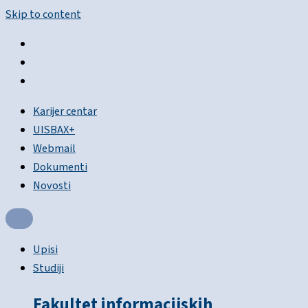
Skip to content
Karijer centar
UISBAX+
Webmail
Dokumenti
Novosti
Upisi
Studiji
Fakultet informacijskih