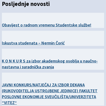
Posljednje novosti
Obavijest o radnom vremenu Studentske službe!
Iskustva studenata – Nermin Čorić
K O N K U R S za izbor akademskog osoblja u naučno-
nastavna i suradnička zvanja
JAVNI KONKURS/NATJEČAJ ZA IZBOR DEKANA
(RUKOVODITELJA USTROJBENE JEDINICE) FAKULTET
POSLOVNE EKONOMIJE SVEUČILIŠTA/UNIVERZITETA
“VITEZ“