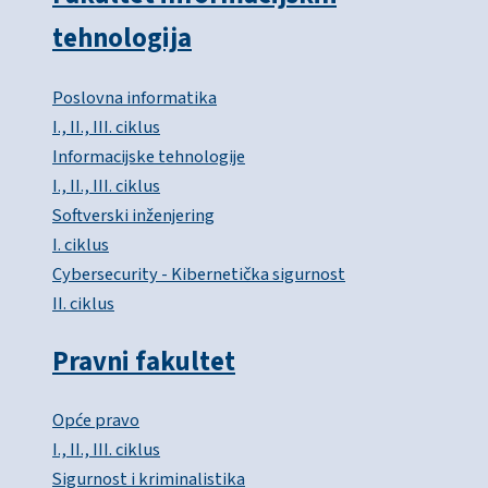
tehnologija
Poslovna informatika
I., II., III. ciklus
Informacijske tehnologije
I., II., III. ciklus
Softverski inženjering
I. ciklus
Cybersecurity - Kibernetička sigurnost
II. ciklus
Pravni fakultet
Opće pravo
I., II., III. ciklus
Sigurnost i kriminalistika