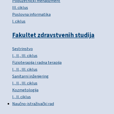
Poduzetnički menadžment
III. ciklus
Poslovna informatika
I. ciklus
Fakultet zdravstvenih studija
Sestrinstvo
I., II., III. ciklus
Fizioterapija i radna terapija
I., II., III. ciklus
Sanitarni inženjering
I., II., III. ciklus
Kozmetologija
I., II. ciklus
Naučno-istraživački rad