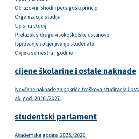
Obrazovni ishodi i pedagoški principi
Organizacija studija
Upis na studij
Prelazak s druge visokoškolske ustanove
Ispitivanje i ocjenjivanje studenata
Ovjera semestra i godine
cijene školarine i ostale naknade
Novčane naknade za pokriće troškova studiranja i ost
ak. god. 2026./2027.
studentski parlament
Akademska godina 2025./2026.