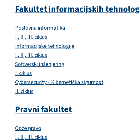
Fakultet informacijskih tehnolog
Poslovna informatika
I., II., III. ciklus
Informacijske tehnologije
I., II., III. ciklus
Softverski inženjering
I. ciklus
Cybersecurity - Kibernetička sigurnost
II. ciklus
Pravni fakultet
Opće pravo
I., II., III. ciklus