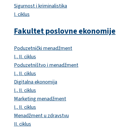
Sigurnost i kriminalistika
I. ciklus
Fakultet poslovne ekonomije
Poduzetnički menadžment
I., II. ciklus
Poduzetništvo i menadžment
I., II. ciklus
Digitalna ekonomija
I., II. ciklus
Marketing menadžment
I., II. ciklus
Menadžment u zdravstvu
II. ciklus