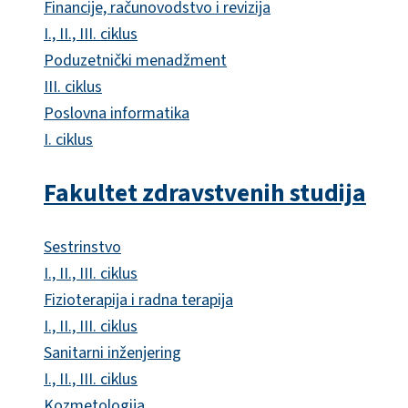
Financije, računovodstvo i revizija
I., II., III. ciklus
Poduzetnički menadžment
III. ciklus
Poslovna informatika
I. ciklus
Fakultet zdravstvenih studija
Sestrinstvo
I., II., III. ciklus
Fizioterapija i radna terapija
I., II., III. ciklus
Sanitarni inženjering
I., II., III. ciklus
Kozmetologija