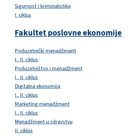
Sigurnost i kriminalistika
I. ciklus
Fakultet poslovne ekonomije
Poduzetnički menadžment
I., II. ciklus
Poduzetništvo i menadžment
I., II. ciklus
Digitalna ekonomija
I., II. ciklus
Marketing menadžment
I., II. ciklus
Menadžment u zdravstvu
II. ciklus