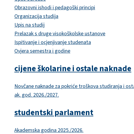
Obrazovni ishodi i pedagoški principi
Organizacija studija
Upis na studij
Prelazak s druge visokoškolske ustanove
Ispitivanje i ocjenjivanje studenata
Ovjera semestra i godine
cijene školarine i ostale naknade
Novčane naknade za pokriće troškova studiranja i ost
ak. god. 2026./2027.
studentski parlament
Akademska godina 2025./2026.