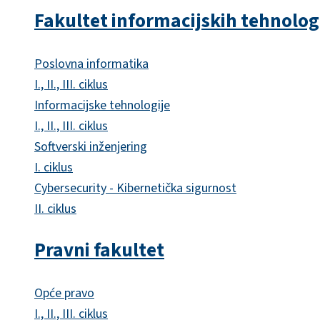
Fakultet informacijskih tehnolog
Poslovna informatika
I., II., III. ciklus
Informacijske tehnologije
I., II., III. ciklus
Softverski inženjering
I. ciklus
Cybersecurity - Kibernetička sigurnost
II. ciklus
Pravni fakultet
Opće pravo
I., II., III. ciklus