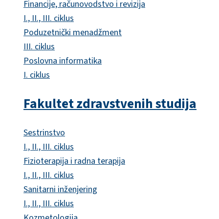
Financije, računovodstvo i revizija
I., II., III. ciklus
Poduzetnički menadžment
III. ciklus
Poslovna informatika
I. ciklus
Fakultet zdravstvenih studija
Sestrinstvo
I., II., III. ciklus
Fizioterapija i radna terapija
I., II., III. ciklus
Sanitarni inženjering
I., II., III. ciklus
Kozmetologija