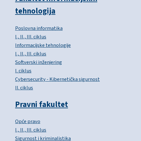
tehnologija
Poslovna informatika
I., II., III. ciklus
Informacijske tehnologije
I., II., III. ciklus
Softverski inženjering
I. ciklus
Cybersecurity - Kibernetička sigurnost
II. ciklus
Pravni fakultet
Opće pravo
I., II., III. ciklus
Sigurnost i kriminalistika