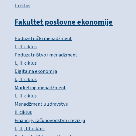
I. ciklus
Fakultet poslovne ekonomije
Poduzetnički menadžment
I., II. ciklus
Poduzetništvo i menadžment
I., II. ciklus
Digitalna ekonomija
I., II. ciklus
Marketing menadžment
I., II. ciklus
Menadžment u zdravstvu
II. ciklus
Financije, računovodstvo i revizija
I., II., III. ciklus