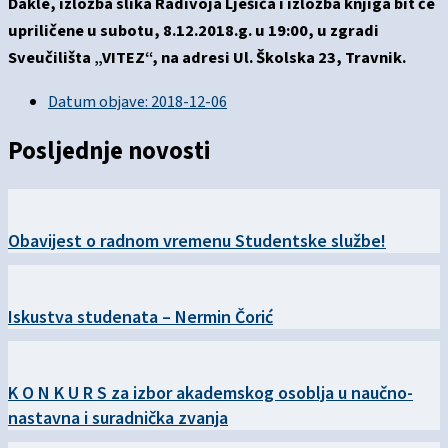
Dakle, izložba slika Radivoja Lješića i izložba knjiga bit će
upriličene u subotu, 8.12.2018.g. u 19:00, u zgradi
Sveučilišta „VITEZ“, na adresi Ul. Školska 23, Travnik.
Datum objave:
2018-12-06
Posljednje novosti
Obavijest o radnom vremenu Studentske službe!
Iskustva studenata – Nermin Čorić
K O N K U R S za izbor akademskog osoblja u naučno-
nastavna i suradnička zvanja