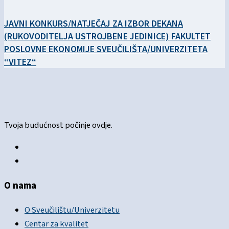
JAVNI KONKURS/NATJEČAJ ZA IZBOR DEKANA
(RUKOVODITELJA USTROJBENE JEDINICE) FAKULTET
POSLOVNE EKONOMIJE SVEUČILIŠTA/UNIVERZITETA
“VITEZ“
Tvoja budućnost počinje ovdje.
O nama
O Sveučilištu/Univerzitetu
Centar za kvalitet