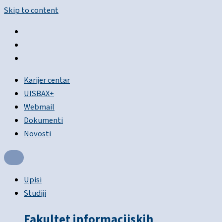
Skip to content
Karijer centar
UISBAX+
Webmail
Dokumenti
Novosti
Upisi
Studiji
Fakultet informacijskih