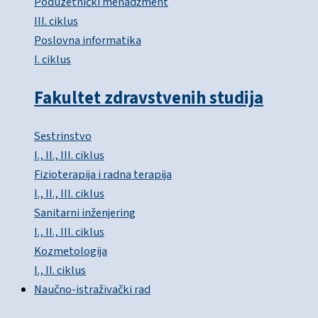
Poduzetnički menadžment
III. ciklus
Poslovna informatika
I. ciklus
Fakultet zdravstvenih studija
Sestrinstvo
I., II., III. ciklus
Fizioterapija i radna terapija
I., II., III. ciklus
Sanitarni inženjering
I., II., III. ciklus
Kozmetologija
I., II. ciklus
Naučno-istraživački rad