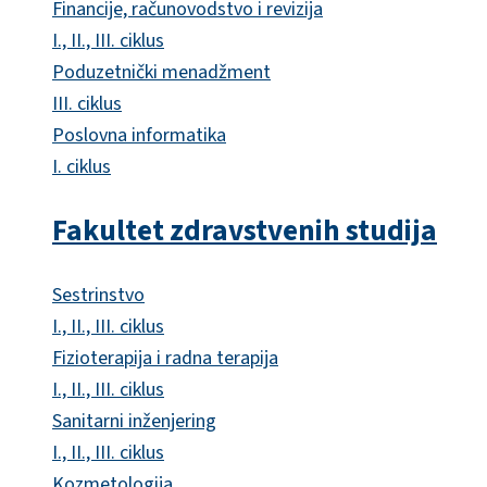
Financije, računovodstvo i revizija
I., II., III. ciklus
Poduzetnički menadžment
III. ciklus
Poslovna informatika
I. ciklus
Fakultet zdravstvenih studija
Sestrinstvo
I., II., III. ciklus
Fizioterapija i radna terapija
I., II., III. ciklus
Sanitarni inženjering
I., II., III. ciklus
Kozmetologija