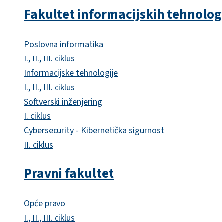
Fakultet informacijskih tehnolog
Poslovna informatika
I., II., III. ciklus
Informacijske tehnologije
I., II., III. ciklus
Softverski inženjering
I. ciklus
Cybersecurity - Kibernetička sigurnost
II. ciklus
Pravni fakultet
Opće pravo
I., II., III. ciklus