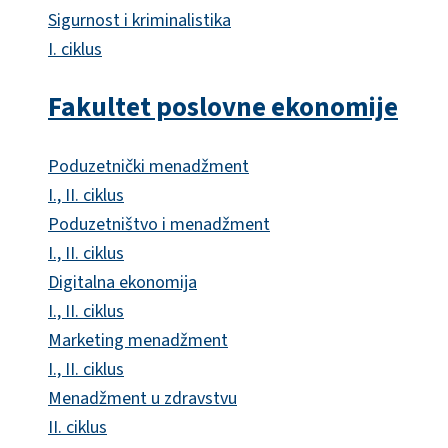
Sigurnost i kriminalistika
I. ciklus
Fakultet poslovne ekonomije
Poduzetnički menadžment
I., II. ciklus
Poduzetništvo i menadžment
I., II. ciklus
Digitalna ekonomija
I., II. ciklus
Marketing menadžment
I., II. ciklus
Menadžment u zdravstvu
II. ciklus