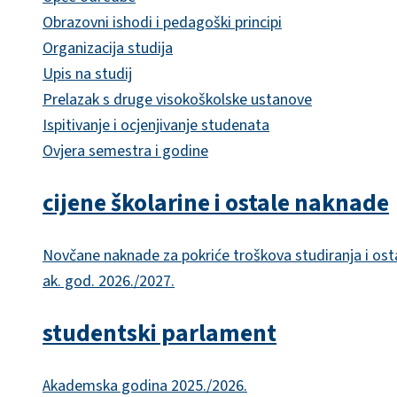
Obrazovni ishodi i pedagoški principi
Organizacija studija
Upis na studij
Prelazak s druge visokoškolske ustanove
Ispitivanje i ocjenjivanje studenata
Ovjera semestra i godine
cijene školarine i ostale naknade
Novčane naknade za pokriće troškova studiranja i ost
ak. god. 2026./2027.
studentski parlament
Akademska godina 2025./2026.