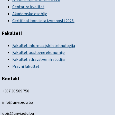
O Sveučilištu/Univerzitetu
Centar za kvalitet
Akademsko osoblje
Certifikat boniteta izvrsnosti 2026.
Fakulteti
Fakultet informacijskih tehnologija
Fakultet poslovne ekonomije
Fakultet zdravstvenih studija
Pravni fakultet
Kontakt
+387 30 509 750
info@unvi.edu.ba
upis@unvi.edu.ba