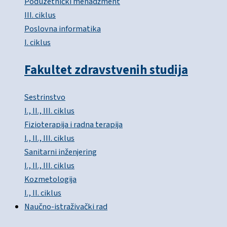
Poduzetnički menadžment
III. ciklus
Poslovna informatika
I. ciklus
Fakultet zdravstvenih studija
Sestrinstvo
I., II., III. ciklus
Fizioterapija i radna terapija
I., II., III. ciklus
Sanitarni inženjering
I., II., III. ciklus
Kozmetologija
I., II. ciklus
Naučno-istraživački rad