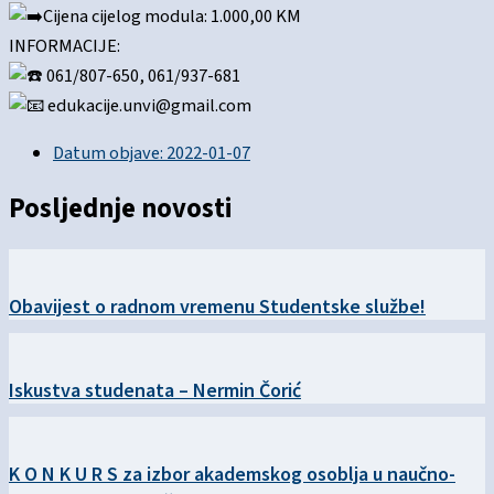
Cijena cijelog modula: 1.000,00 KM
INFORMACIJE:
061/807-650, 061/937-681
edukacije.unvi@gmail.com
Datum objave:
2022-01-07
Posljednje novosti
Obavijest o radnom vremenu Studentske službe!
Iskustva studenata – Nermin Čorić
K O N K U R S za izbor akademskog osoblja u naučno-