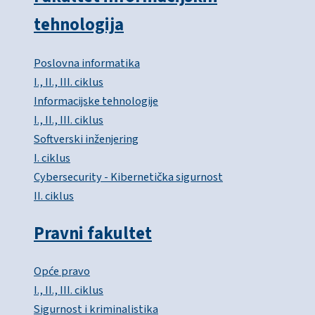
tehnologija
Poslovna informatika
I., II., III. ciklus
Informacijske tehnologije
I., II., III. ciklus
Softverski inženjering
I. ciklus
Cybersecurity - Kibernetička sigurnost
II. ciklus
Pravni fakultet
Opće pravo
I., II., III. ciklus
Sigurnost i kriminalistika