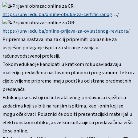
Prijavni obrazac online za CR:
https://unvi.edu.ba/online-obuka-za-certificiranog
…/
Prijavni obrazac online za OR:
https://unvi.edu.ba/online-prijava-za-ovlastenog-revizora/
Pripremna nastava ima za cilj pripremiti polaznike za
uspješno polaganje ispita za sticanje zvanja u
računovodstvenoj profesiji.
Tokom edukacije kandidati u kratkom roku savladavaju
materiju predviđenu nastavnim planom i programom, te kroz
cijelo vrijeme pripreme imaju podršku od strane predmetnih
predavača.
Edukacija se sastoji od interaktivnog predavanja i vježbi sa
zadacima koji su bili na ranijim ispitima, kao i onih koji se
mogu očekivati. Polaznici će dobiti prezentacijski materijal u
elektronskom obliku, a sve konsultacije sa predavačima vršit
će se online.