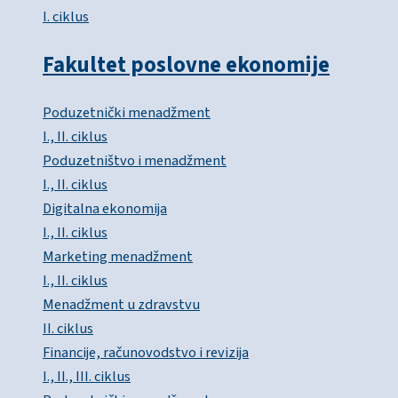
I. ciklus
Fakultet poslovne ekonomije
Poduzetnički menadžment
I., II. ciklus
Poduzetništvo i menadžment
I., II. ciklus
Digitalna ekonomija
I., II. ciklus
Marketing menadžment
I., II. ciklus
Menadžment u zdravstvu
II. ciklus
Financije, računovodstvo i revizija
I., II., III. ciklus