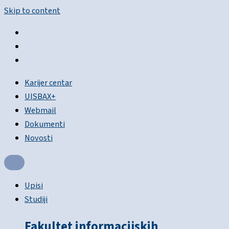
Skip to content
Karijer centar
UISBAX+
Webmail
Dokumenti
Novosti
Upisi
Studiji
Fakultet informacijskih