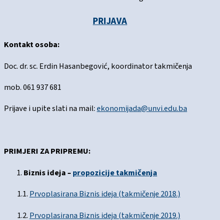
PRIJAVA
Kontakt osoba:
Doc. dr. sc. Erdin Hasanbegović, koordinator takmičenja
mob. 061 937 681
Prijave i upite slati na mail:
ekonomijada@unvi.edu.ba
PRIMJERI ZA PRIPREMU:
Biznis ideja –
propozicije takmičenja
1.1.
Prvoplasirana Biznis ideja (takmičenje 2018.)
1.2.
Prvoplasirana Biznis ideja (takmičenje 2019.)