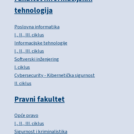
tehnologija
Poslovna informatika
I., II., III. ciklus
Informacijske tehnologije
I., II., III. ciklus
Softverski inženjering
I. ciklus
Cybersecurity - Kibernetička sigurnost
II. ciklus
Pravni fakultet
Opće pravo
I., II., III. ciklus
Sigurnost i kriminalistika