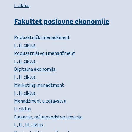
I. ciklus
Fakultet poslovne ekonomije
Poduzetnički menadžment
I., II. ciklus
Poduzetništvo i menadžment
I., II. ciklus
Digitalna ekonomija
I., II. ciklus
Marketing menadžment
I., II. ciklus
Menadžment u zdravstvu
II. ciklus
Financije, računovodstvo i revizija
I., II., III. ciklus