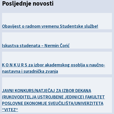
Posljednje novosti
Obavijest o radnom vremenu Studentske službe!
Iskustva studenata – Nermin Čorić
K O N K U R S za izbor akademskog osoblja u naučno-
nastavna i suradnička zvanja
JAVNI KONKURS/NATJEČAJ ZA IZBOR DEKANA
(RUKOVODITELJA USTROJBENE JEDINICE) FAKULTET
POSLOVNE EKONOMIJE SVEUČILIŠTA/UNIVERZITETA
“VITEZ“