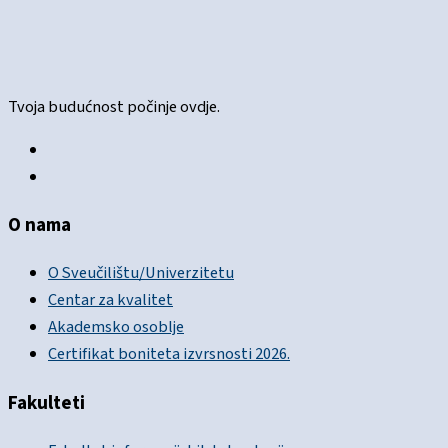
Tvoja budućnost počinje ovdje.
O nama
O Sveučilištu/Univerzitetu
Centar za kvalitet
Akademsko osoblje
Certifikat boniteta izvrsnosti 2026.
Fakulteti