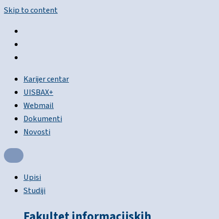
Skip to content
Karijer centar
UISBAX+
Webmail
Dokumenti
Novosti
Upisi
Studiji
Fakultet informacijskih