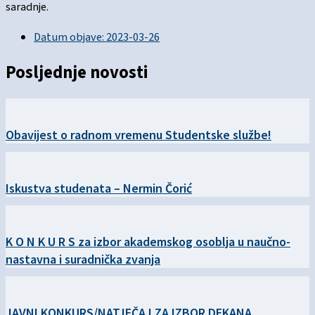
saradnje.
Datum objave:
2023-03-26
Posljednje novosti
Obavijest o radnom vremenu Studentske službe!
Iskustva studenata – Nermin Čorić
K O N K U R S za izbor akademskog osoblja u naučno-
nastavna i suradnička zvanja
JAVNI KONKURS/NATJEČAJ ZA IZBOR DEKANA