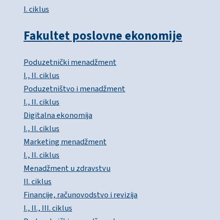
I. ciklus
Fakultet poslovne ekonomije
Poduzetnički menadžment
I., II. ciklus
Poduzetništvo i menadžment
I., II. ciklus
Digitalna ekonomija
I., II. ciklus
Marketing menadžment
I., II. ciklus
Menadžment u zdravstvu
II. ciklus
Financije, računovodstvo i revizija
I., II., III. ciklus