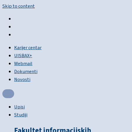
Skip to content
Karijer centar
UISBAX+
Webmail
Dokumenti
Novosti
Upisi
Studiji
Fakultet informacijskih