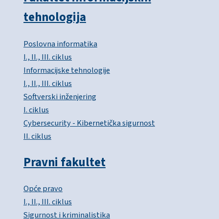
tehnologija
Poslovna informatika
I., II., III. ciklus
Informacijske tehnologije
I., II., III. ciklus
Softverski inženjering
I. ciklus
Cybersecurity - Kibernetička sigurnost
II. ciklus
Pravni fakultet
Opće pravo
I., II., III. ciklus
Sigurnost i kriminalistika