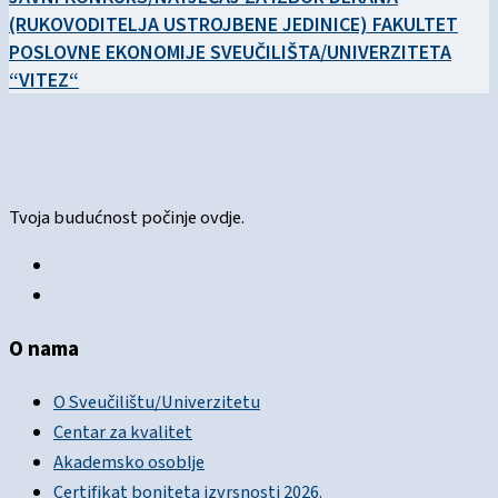
(RUKOVODITELJA USTROJBENE JEDINICE) FAKULTET
POSLOVNE EKONOMIJE SVEUČILIŠTA/UNIVERZITETA
“VITEZ“
Tvoja budućnost počinje ovdje.
O nama
O Sveučilištu/Univerzitetu
Centar za kvalitet
Akademsko osoblje
Certifikat boniteta izvrsnosti 2026.