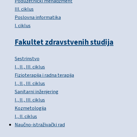
Poduzetnički menadžment
III. ciklus
Poslovna informatika
I. ciklus
Fakultet zdravstvenih studija
Sestrinstvo
I., II., III. ciklus
Fizioterapija i radna terapija
I., II., III. ciklus
Sanitarni inženjering
I., II., III. ciklus
Kozmetologija
I., II. ciklus
Naučno-istraživački rad