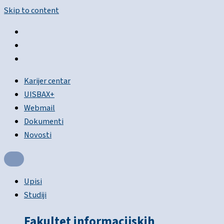
Skip to content
Karijer centar
UISBAX+
Webmail
Dokumenti
Novosti
Upisi
Studiji
Fakultet informacijskih