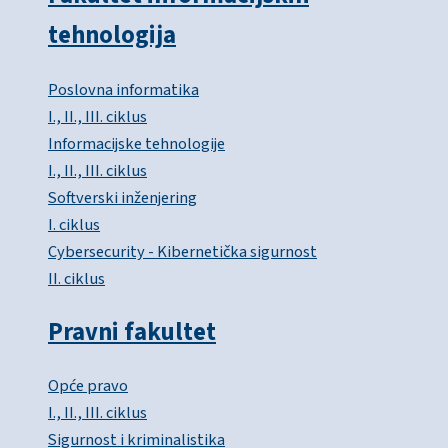
tehnologija
Poslovna informatika
I., II., III. ciklus
Informacijske tehnologije
I., II., III. ciklus
Softverski inženjering
I. ciklus
Cybersecurity - Kibernetička sigurnost
II. ciklus
Pravni fakultet
Opće pravo
I., II., III. ciklus
Sigurnost i kriminalistika