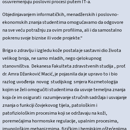
osuvremenjuju poslovni procesi putem IT-a.
Objedinjavanjem informatičkih, menadžerskih i poslovno-
ekonomskih znanja studentima omogućavamo da odgovore
na sve veću potražnju za ovim profilima, ali i da samostalno
pokrenu svoje biznise ili vode projekte.“
Briga o zdravlju i izgledu kože postala je sastavni dio života
velikog broja, ne samo mladih, nego cjelokupnog
stanovništva. Dekanesa Fakulteta zdravstvenih studija , prof.
dr. Amra Džanković Macić, je pojasnila da je upravo to i bio
razlog uvođenja novog studijskog smjera Kozmetologija
kojim se želi omogućiti studentima da usvoje temeljna znanja
koja će im osigurati razumijevanje stručnih sadržaja i usvajanje
znanja o funkciji čovjekovog tijela, patološkim i
patofiziološkim procesima koji se održavaju na koži,
poremećajima hormonske regulacije, upalnim procesima,
imunološkim mehanizmima, fizičkim i hemijskim oštećenjima