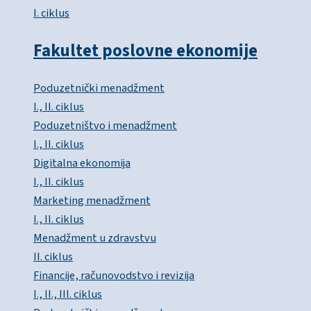
I. ciklus
Fakultet poslovne ekonomije
Poduzetnički menadžment
I., II. ciklus
Poduzetništvo i menadžment
I., II. ciklus
Digitalna ekonomija
I., II. ciklus
Marketing menadžment
I., II. ciklus
Menadžment u zdravstvu
II. ciklus
Financije, računovodstvo i revizija
I., II., III. ciklus