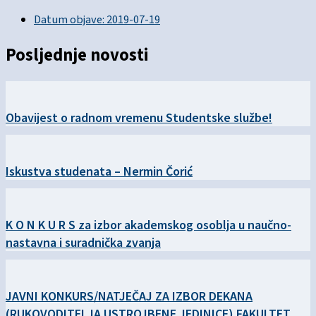
Datum objave:
2019-07-19
Posljednje novosti
Obavijest o radnom vremenu Studentske službe!
Iskustva studenata – Nermin Čorić
K O N K U R S za izbor akademskog osoblja u naučno-
nastavna i suradnička zvanja
JAVNI KONKURS/NATJEČAJ ZA IZBOR DEKANA
(RUKOVODITELJA USTROJBENE JEDINICE) FAKULTET