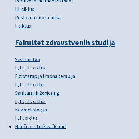
Poduzetnički menadžment
III. ciklus
Poslovna informatika
I. ciklus
Fakultet zdravstvenih studija
Sestrinstvo
I., II., III. ciklus
Fizioterapija i radna terapija
I., II., III. ciklus
Sanitarni inženjering
I., II., III. ciklus
Kozmetologija
I., II. ciklus
Naučno-istraživački rad