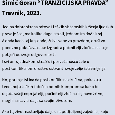
Šimić Goran “TRANZICIJSKA PRAVDA”
Travnik, 2023.
Jedina dobra strana ratova i teških sistemskih kršenja ljudskih
prava je što, ma koliko dugo trajali, jednom im dođe kraj.
A onda kada taj kraj dođe, žrtve vape za pravdom, društvo
ponovno pokušava da se izgradi a počinitelji zločina nastoje
pobjeći od svoje odgovornosti.
I svi oni s jednakom strašću i posvećenošću žele u
postkonfliktnom društvu ostvariti svoje želje i stremljenja.
No, gorka je istina da postkonfliktna društva, pokazuju
tendenciju teških i obično bolnih kompromisa kako bi
dojučerašnji neprijatelji, počinitelji zločina i njihove žrtve,
mogli nastaviti dalje sa svojim životom.
Ako taj život nastavljaju dalje u nepodijeljenoj zajednici, koju