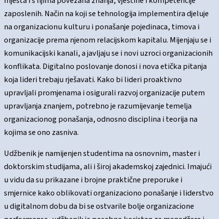
mjesta i s njima povezana znanja, vještine i kompetencije
zaposlenih. Način na koji se tehnologija implementira djeluje
na organizacionu kulturu i ponašanje pojedinaca, timova i
organizacije prema njenom relacijskom kapitalu. Mijenjaju se i
komunikacijski kanali, a javljaju se i novi uzroci organizacionih
konflikata. Digitalno poslovanje donosi i nova etička pitanja
koja lideri trebaju rješavati. Kako bi lideri proaktivno
upravljali promjenama i osigurali razvoj organizacije putem
upravljanja znanjem, potrebno je razumijevanje temelja
organizacionog ponašanja, odnosno disciplina i teorija na
kojima se ono zasniva.
Udžbenik je namijenjen studentima na osnovnim, master i
doktorskim studijama, ali i široj akademskoj zajednici. Imajući
u vidu da su prikazane i brojne praktične preporuke i
smjernice kako oblikovati organizaciono ponašanje i liderstvo
u digitalnom dobu da bi se ostvarile bolje organizacione