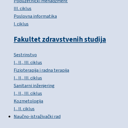
Poduzetnički menadžment
III. ciklus
Poslovna informatika
I. ciklus
Fakultet zdravstvenih studija
Sestrinstvo
I., II., III. ciklus
Fizioterapija i radna terapija
I., II., III. ciklus
Sanitarni inženjering
I., II., III. ciklus
Kozmetologija
I., II. ciklus
Naučno-istraživački rad