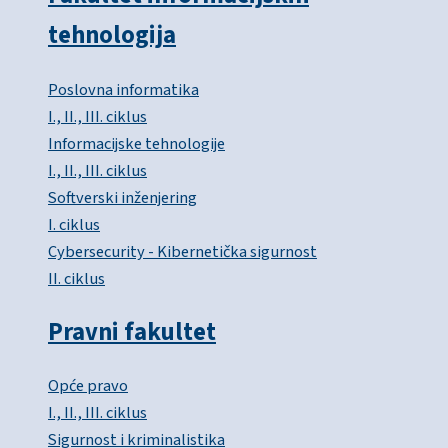
tehnologija
Poslovna informatika
I., II., III. ciklus
Informacijske tehnologije
I., II., III. ciklus
Softverski inženjering
I. ciklus
Cybersecurity - Kibernetička sigurnost
II. ciklus
Pravni fakultet
Opće pravo
I., II., III. ciklus
Sigurnost i kriminalistika