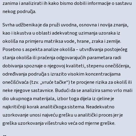
zanima i analizirati ih kako bismo dobili informacije o sastavu
nekog područja.
Svrha udžbenika je da pruži uvodna, osnovna i novija znanja,
kao i iskustva u oblasti adekvatnog uzimanja uzoraka iz
okoliša na primjeru matriksa vode, hrane, zraka i zemlje.
Posebno s aspekta analize okoliša – utvrđivanja postojećeg
stanja okoliša ili praćenja odgovarajućih parametara radi
dobivanja spoznaje o njegovoj kvaliteti, stepenu onečišćenja,
određivanja područja s izrazito visokim koncentracijama
onečišćivaća (tzv. „vruće tačke“) te procjene rizika za okoliš ili
neke njegove sastavnice. Budući da se analizira samo vrlo mali
dio ukupnoga materijala, izbor toga dijela iz cjeline je
najkritičniji korak analitičkoga sistema. Neadekvatno
uzorkovanje unosi najveću grešku u analitički proces jer je
greška uzorkovanja višestruko veća od mjerne greške.