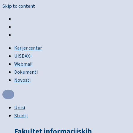
Skip to content
Karijer centar
UISBAX+
Webmail
Dokumenti
Novosti
Upisi
Studiji
Fakultet informacijskih