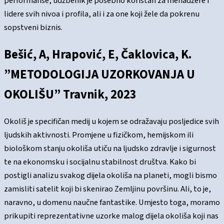
performanse, udžbenik je posebno koristan za menadžere i
lidere svih nivoa i profila, ali i za one koji žele da pokrenu
sopstveni biznis.
Bešić, A, Hrapović, E, Čaklovica, K.
”METODOLOGIJA UZORKOVANJA U
OKOLIŠU” Travnik, 2023
Okoliš je specifičan medij u kojem se odražavaju posljedice svih
ljudskih aktivnosti. Promjene u fizičkom, hemijskom ili
biološkom stanju okoliša utiču na ljudsko zdravlje i sigurnost
te na ekonomsku i socijalnu stabilnost društva. Kako bi
postigli analizu svakog dijela okoliša na planeti, mogli bismo
zamisliti satelit koji bi skenirao Zemljinu površinu. Ali, to je,
naravno, u domenu naučne fantastike. Umjesto toga, moramo
prikupiti reprezentativne uzorke malog dijela okoliša koji nas