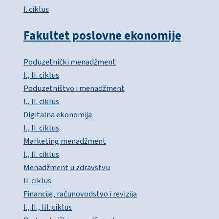
I. ciklus
Fakultet poslovne ekonomije
Poduzetnički menadžment
I., II. ciklus
Poduzetništvo i menadžment
I., II. ciklus
Digitalna ekonomija
I., II. ciklus
Marketing menadžment
I., II. ciklus
Menadžment u zdravstvu
II. ciklus
Financije, računovodstvo i revizija
I., II., III. ciklus