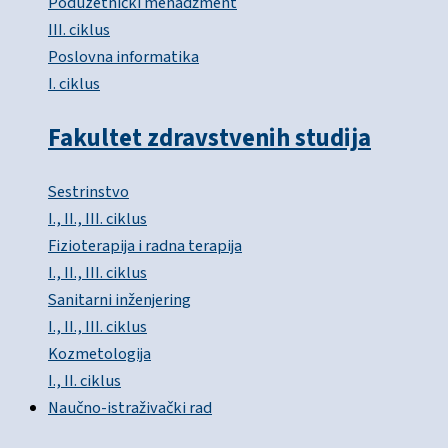
Poduzetnički menadžment
III. ciklus
Poslovna informatika
I. ciklus
Fakultet zdravstvenih studija
Sestrinstvo
I., II., III. ciklus
Fizioterapija i radna terapija
I., II., III. ciklus
Sanitarni inženjering
I., II., III. ciklus
Kozmetologija
I., II. ciklus
Naučno-istraživački rad