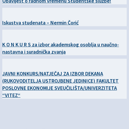
Obavijest o radnom vremenu Studentske službe!
Iskustva studenata – Nermin Čorić
K O N K U R S za izbor akademskog osoblja u naučno-
nastavna i suradnička zvanja
JAVNI KONKURS/NATJEČAJ ZA IZBOR DEKANA
(RUKOVODITELJA USTROJBENE JEDINICE) FAKULTET
POSLOVNE EKONOMIJE SVEUČILIŠTA/UNIVERZITETA
“VITEZ“