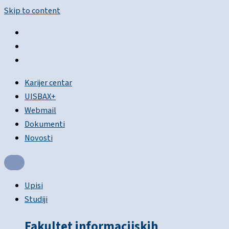
Skip to content
Karijer centar
UISBAX+
Webmail
Dokumenti
Novosti
Upisi
Studiji
Fakultet informacijskih