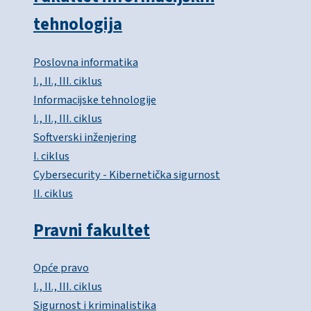
tehnologija
Poslovna informatika
I., II., III. ciklus
Informacijske tehnologije
I., II., III. ciklus
Softverski inženjering
I. ciklus
Cybersecurity - Kibernetička sigurnost
II. ciklus
Pravni fakultet
Opće pravo
I., II., III. ciklus
Sigurnost i kriminalistika