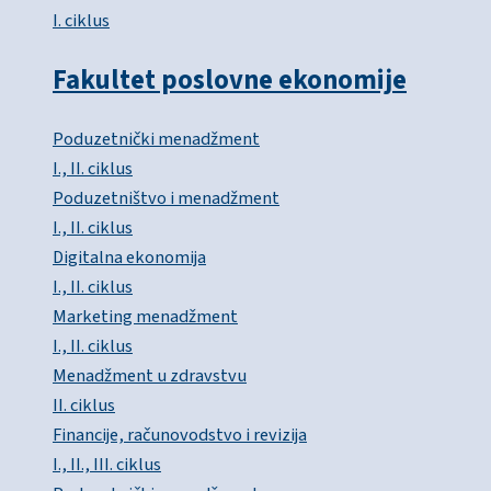
I. ciklus
Fakultet poslovne ekonomije
Poduzetnički menadžment
I., II. ciklus
Poduzetništvo i menadžment
I., II. ciklus
Digitalna ekonomija
I., II. ciklus
Marketing menadžment
I., II. ciklus
Menadžment u zdravstvu
II. ciklus
Financije, računovodstvo i revizija
I., II., III. ciklus