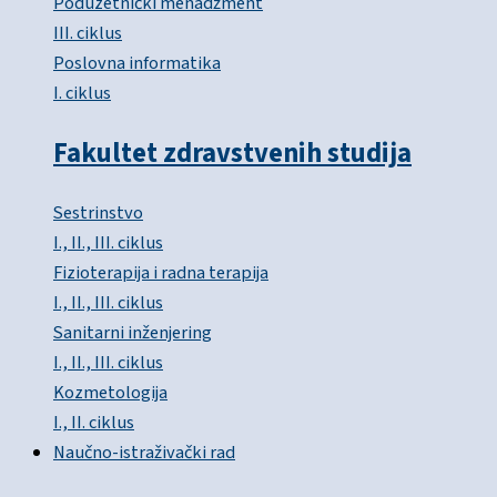
Poduzetnički menadžment
III. ciklus
Poslovna informatika
I. ciklus
Fakultet zdravstvenih studija
Sestrinstvo
I., II., III. ciklus
Fizioterapija i radna terapija
I., II., III. ciklus
Sanitarni inženjering
I., II., III. ciklus
Kozmetologija
I., II. ciklus
Naučno-istraživački rad