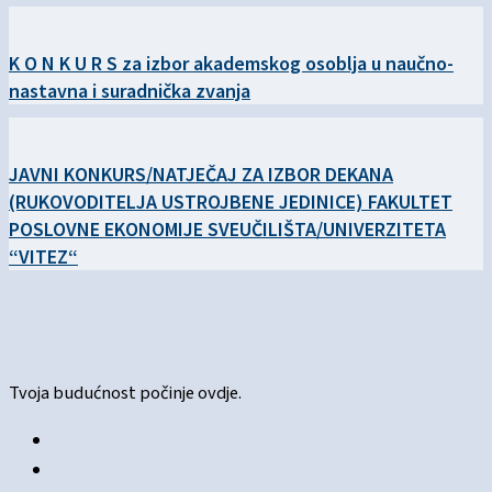
K O N K U R S za izbor akademskog osoblja u naučno-
nastavna i suradnička zvanja
JAVNI KONKURS/NATJEČAJ ZA IZBOR DEKANA
(RUKOVODITELJA USTROJBENE JEDINICE) FAKULTET
POSLOVNE EKONOMIJE SVEUČILIŠTA/UNIVERZITETA
“VITEZ“
Tvoja budućnost počinje ovdje.