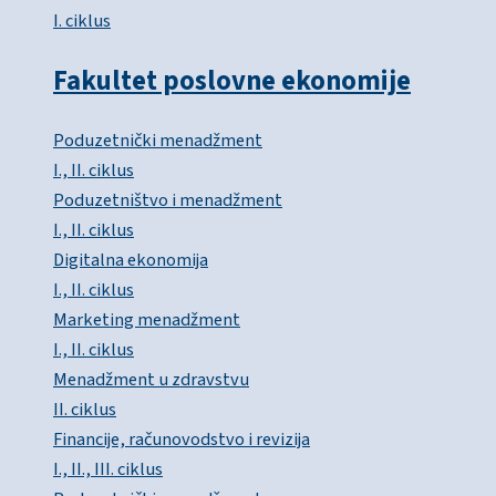
I. ciklus
Fakultet poslovne ekonomije
Poduzetnički menadžment
I., II. ciklus
Poduzetništvo i menadžment
I., II. ciklus
Digitalna ekonomija
I., II. ciklus
Marketing menadžment
I., II. ciklus
Menadžment u zdravstvu
II. ciklus
Financije, računovodstvo i revizija
I., II., III. ciklus