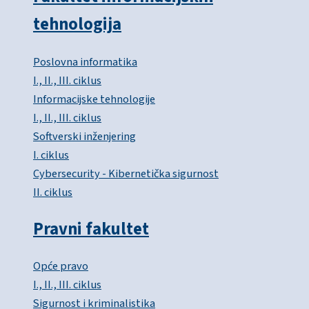
tehnologija
Poslovna informatika
I., II., III. ciklus
Informacijske tehnologije
I., II., III. ciklus
Softverski inženjering
I. ciklus
Cybersecurity - Kibernetička sigurnost
II. ciklus
Pravni fakultet
Opće pravo
I., II., III. ciklus
Sigurnost i kriminalistika