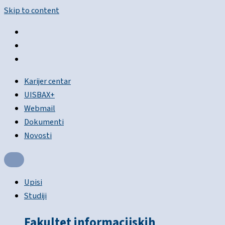
Skip to content
Karijer centar
UISBAX+
Webmail
Dokumenti
Novosti
Upisi
Studiji
Fakultet informacijskih