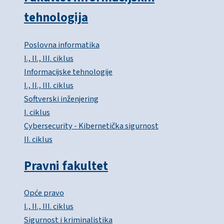
tehnologija
Poslovna informatika
I., II., III. ciklus
Informacijske tehnologije
I., II., III. ciklus
Softverski inženjering
I. ciklus
Cybersecurity - Kibernetička sigurnost
II. ciklus
Pravni fakultet
Opće pravo
I., II., III. ciklus
Sigurnost i kriminalistika