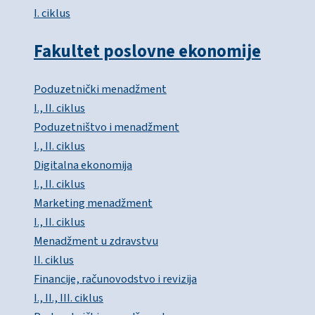
I. ciklus
Fakultet poslovne ekonomije
Poduzetnički menadžment
I., II. ciklus
Poduzetništvo i menadžment
I., II. ciklus
Digitalna ekonomija
I., II. ciklus
Marketing menadžment
I., II. ciklus
Menadžment u zdravstvu
II. ciklus
Financije, računovodstvo i revizija
I., II., III. ciklus