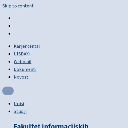
Skip to content
Karijer centar
UISBAX+
Webmail
Dokumenti
Novosti
Upisi
Studiji
Fakultet informacijskih