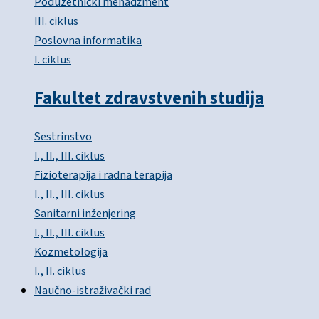
Poduzetnički menadžment
III. ciklus
Poslovna informatika
I. ciklus
Fakultet zdravstvenih studija
Sestrinstvo
I., II., III. ciklus
Fizioterapija i radna terapija
I., II., III. ciklus
Sanitarni inženjering
I., II., III. ciklus
Kozmetologija
I., II. ciklus
Naučno-istraživački rad