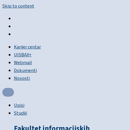
Skip to content
Karijer centar
UISBAX+
Webmail
Dokumenti
Novosti
Upisi
Studiji
Fakultet informacijskih