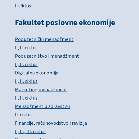
I. ciklus
Fakultet poslovne ekonomije
Poduzetnički menadžment
I., II. ciklus
Poduzetništvo i menadžment
I., II. ciklus
Digitalna ekonomija
I., II. ciklus
Marketing menadžment
I., II. ciklus
Menadžment u zdravstvu
II. ciklus
Financije, računovodstvo i revizija
I., II., III. ciklus