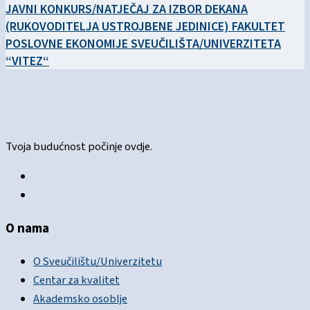
JAVNI KONKURS/NATJEČAJ ZA IZBOR DEKANA
(RUKOVODITELJA USTROJBENE JEDINICE) FAKULTET
POSLOVNE EKONOMIJE SVEUČILIŠTA/UNIVERZITETA
“VITEZ“
Tvoja budućnost počinje ovdje.
O nama
O Sveučilištu/Univerzitetu
Centar za kvalitet
Akademsko osoblje