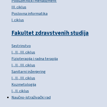
Poduzetnički menadžment
III. ciklus
Poslovna informatika
I. ciklus
Fakultet zdravstvenih studija
Sestrinstvo
I., II., III. ciklus
Fizioterapija i radna terapija
I., II., III. ciklus
Sanitarni inženjering
I., II., III. ciklus
Kozmetologija
I., II. ciklus
Naučno-istraživački rad