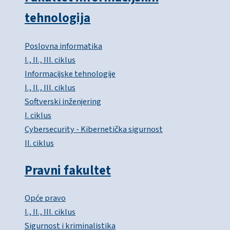
tehnologija
Poslovna informatika
I., II., III. ciklus
Informacijske tehnologije
I., II., III. ciklus
Softverski inženjering
I. ciklus
Cybersecurity - Kibernetička sigurnost
II. ciklus
Pravni fakultet
Opće pravo
I., II., III. ciklus
Sigurnost i kriminalistika