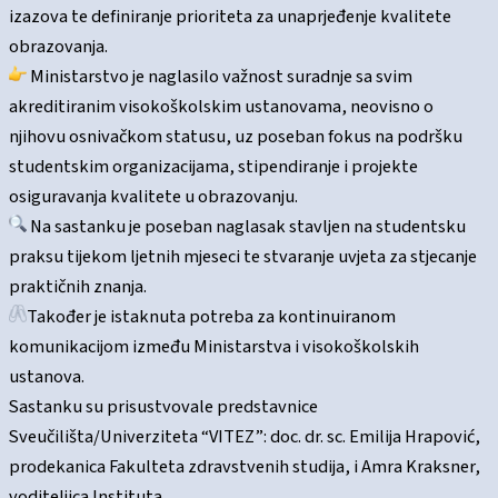
izazova te definiranje prioriteta za unaprjeđenje kvalitete
obrazovanja.
Ministarstvo je naglasilo važnost suradnje sa svim
akreditiranim visokoškolskim ustanovama, neovisno o
njihovu osnivačkom statusu, uz poseban fokus na podršku
studentskim organizacijama, stipendiranje i projekte
osiguravanja kvalitete u obrazovanju.
Na sastanku je poseban naglasak stavljen na studentsku
praksu tijekom ljetnih mjeseci te stvaranje uvjeta za stjecanje
praktičnih znanja.
Također je istaknuta potreba za kontinuiranom
komunikacijom između Ministarstva i visokoškolskih
ustanova.
Sastanku su prisustvovale predstavnice
Sveučilišta/Univerziteta “VITEZ”: doc. dr. sc. Emilija Hrapović,
prodekanica Fakulteta zdravstvenih studija, i Amra Kraksner,
voditeljica Instituta.