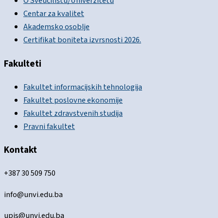
O Sveučilištu/Univerzitetu
Centar za kvalitet
Akademsko osoblje
Certifikat boniteta izvrsnosti 2026.
Fakulteti
Fakultet informacijskih tehnologija
Fakultet poslovne ekonomije
Fakultet zdravstvenih studija
Pravni fakultet
Kontakt
+387 30 509 750
info@unvi.edu.ba
upis@unvi.edu.ba