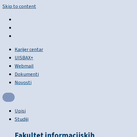
Skip to content
Karijer centar
UISBAX+
Webmail
Dokumenti
Novosti
Upisi
Studiji
Fakultet informacijskih