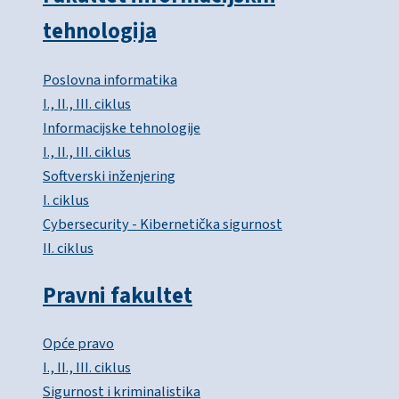
tehnologija
Poslovna informatika
I., II., III. ciklus
Informacijske tehnologije
I., II., III. ciklus
Softverski inženjering
I. ciklus
Cybersecurity - Kibernetička sigurnost
II. ciklus
Pravni fakultet
Opće pravo
I., II., III. ciklus
Sigurnost i kriminalistika