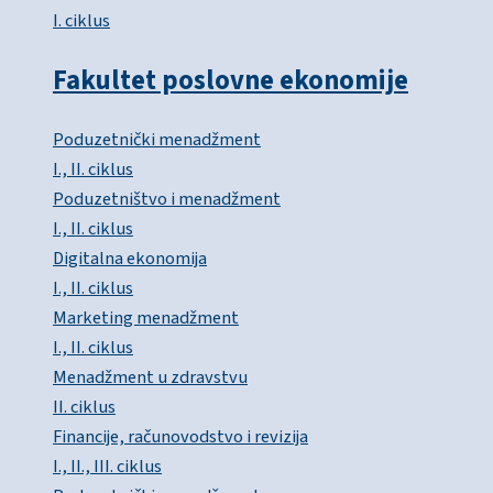
I. ciklus
Fakultet poslovne ekonomije
Poduzetnički menadžment
I., II. ciklus
Poduzetništvo i menadžment
I., II. ciklus
Digitalna ekonomija
I., II. ciklus
Marketing menadžment
I., II. ciklus
Menadžment u zdravstvu
II. ciklus
Financije, računovodstvo i revizija
I., II., III. ciklus