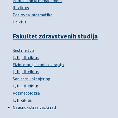
Poduzetnički menadžment
III. ciklus
Poslovna informatika
I. ciklus
Fakultet zdravstvenih studija
Sestrinstvo
I., II., III. ciklus
Fizioterapija i radna terapija
I., II., III. ciklus
Sanitarni inženjering
I., II., III. ciklus
Kozmetologija
I., II. ciklus
Naučno-istraživački rad