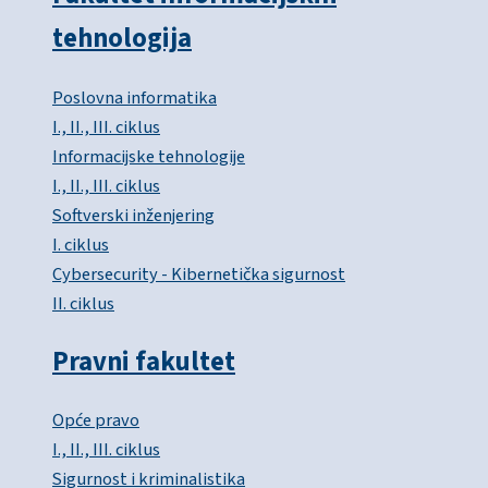
tehnologija
Poslovna informatika
I., II., III. ciklus
Informacijske tehnologije
I., II., III. ciklus
Softverski inženjering
I. ciklus
Cybersecurity - Kibernetička sigurnost
II. ciklus
Pravni fakultet
Opće pravo
I., II., III. ciklus
Sigurnost i kriminalistika