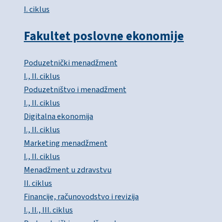
I. ciklus
Fakultet poslovne ekonomije
Poduzetnički menadžment
I., II. ciklus
Poduzetništvo i menadžment
I., II. ciklus
Digitalna ekonomija
I., II. ciklus
Marketing menadžment
I., II. ciklus
Menadžment u zdravstvu
II. ciklus
Financije, računovodstvo i revizija
I., II., III. ciklus