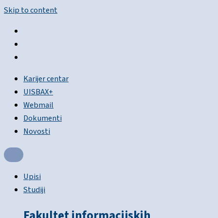
Skip to content
Karijer centar
UISBAX+
Webmail
Dokumenti
Novosti
Upisi
Studiji
Fakultet informacijskih