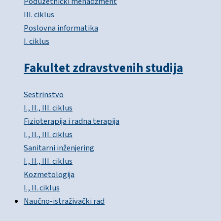
Poduzetnički menadžment
III. ciklus
Poslovna informatika
I. ciklus
Fakultet zdravstvenih studija
Sestrinstvo
I., II., III. ciklus
Fizioterapija i radna terapija
I., II., III. ciklus
Sanitarni inženjering
I., II., III. ciklus
Kozmetologija
I., II. ciklus
Naučno-istraživački rad