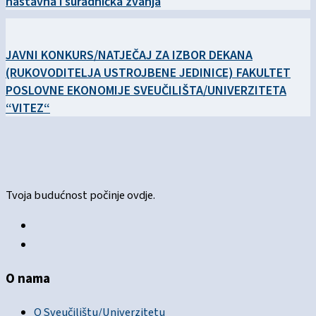
nastavna i suradnička zvanja
JAVNI KONKURS/NATJEČAJ ZA IZBOR DEKANA
(RUKOVODITELJA USTROJBENE JEDINICE) FAKULTET
POSLOVNE EKONOMIJE SVEUČILIŠTA/UNIVERZITETA
“VITEZ“
Tvoja budućnost počinje ovdje.
O nama
O Sveučilištu/Univerzitetu