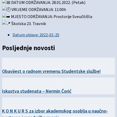
DATUM ODRŽAVANJA: 28.01.2022. (Petak)
VRIJEME ODRŽAVANJA: 11:00h
MJESTO ODRŽAVANJA: Prostorije Sveučilišta
Školska 23. Travnik
Datum objave:
2022-01-25
Posljednje novosti
Obavijest o radnom vremenu Studentske službe!
Iskustva studenata – Nermin Čorić
K O N K U R S za izbor akademskog osoblja u naučno-