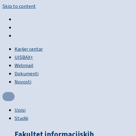
Skip to content
Karijer centar
UISBAX+
Webmail
Dokumenti
Novosti
Upisi
Studiji
Fakultet informacijskih