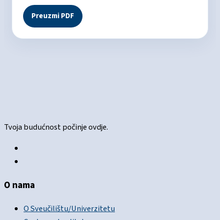
Preuzmi PDF
Tvoja budućnost počinje ovdje.
O nama
O Sveučilištu/Univerzitetu