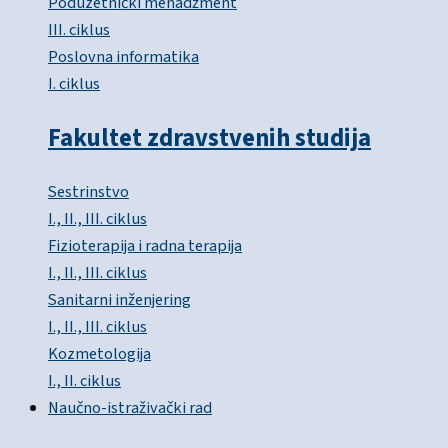
Poduzetnički menadžment
III. ciklus
Poslovna informatika
I. ciklus
Fakultet zdravstvenih studija
Sestrinstvo
I., II., III. ciklus
Fizioterapija i radna terapija
I., II., III. ciklus
Sanitarni inženjering
I., II., III. ciklus
Kozmetologija
I., II. ciklus
Naučno-istraživački rad