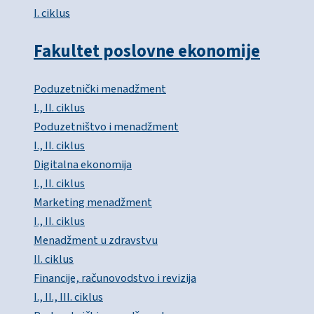
I. ciklus
Fakultet poslovne ekonomije
Poduzetnički menadžment
I., II. ciklus
Poduzetništvo i menadžment
I., II. ciklus
Digitalna ekonomija
I., II. ciklus
Marketing menadžment
I., II. ciklus
Menadžment u zdravstvu
II. ciklus
Financije, računovodstvo i revizija
I., II., III. ciklus