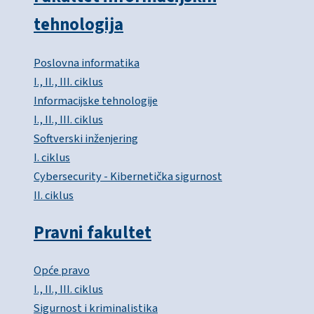
tehnologija
Poslovna informatika
I., II., III. ciklus
Informacijske tehnologije
I., II., III. ciklus
Softverski inženjering
I. ciklus
Cybersecurity - Kibernetička sigurnost
II. ciklus
Pravni fakultet
Opće pravo
I., II., III. ciklus
Sigurnost i kriminalistika