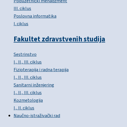
Poduzetnički menadžment
III. ciklus
Poslovna informatika
I. ciklus
Fakultet zdravstvenih studija
Sestrinstvo
I., II., III. ciklus
Fizioterapija i radna terapija
I., II., III. ciklus
Sanitarni inženjering
I., II., III. ciklus
Kozmetologija
I., II. ciklus
Naučno-istraživački rad