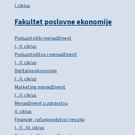
I. ciklus
Fakultet poslovne ekonomije
Poduzetnički menadžment
I., II. ciklus
Poduzetništvo i menadžment
I., II. ciklus
Digitalna ekonomija
I., II. ciklus
Marketing menadžment
I., II. ciklus
Menadžment u zdravstvu
II. ciklus
Financije, računovodstvo i revizija
I., II., III. ciklus