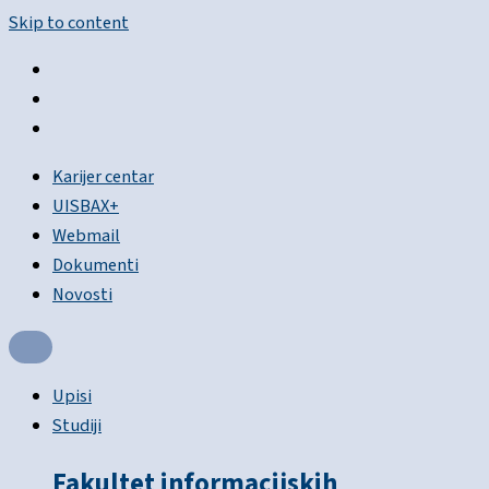
Skip to content
Karijer centar
UISBAX+
Webmail
Dokumenti
Novosti
Upisi
Studiji
Fakultet informacijskih