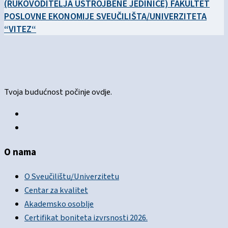
(RUKOVODITELJA USTROJBENE JEDINICE) FAKULTET
POSLOVNE EKONOMIJE SVEUČILIŠTA/UNIVERZITETA
“VITEZ“
Tvoja budućnost počinje ovdje.
O nama
O Sveučilištu/Univerzitetu
Centar za kvalitet
Akademsko osoblje
Certifikat boniteta izvrsnosti 2026.