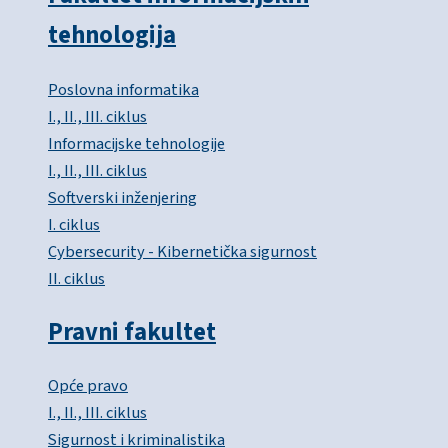
tehnologija
Poslovna informatika
I., II., III. ciklus
Informacijske tehnologije
I., II., III. ciklus
Softverski inženjering
I. ciklus
Cybersecurity - Kibernetička sigurnost
II. ciklus
Pravni fakultet
Opće pravo
I., II., III. ciklus
Sigurnost i kriminalistika