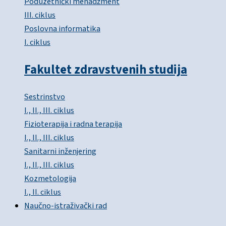
Poduzetnički menadžment
III. ciklus
Poslovna informatika
I. ciklus
Fakultet zdravstvenih studija
Sestrinstvo
I., II., III. ciklus
Fizioterapija i radna terapija
I., II., III. ciklus
Sanitarni inženjering
I., II., III. ciklus
Kozmetologija
I., II. ciklus
Naučno-istraživački rad