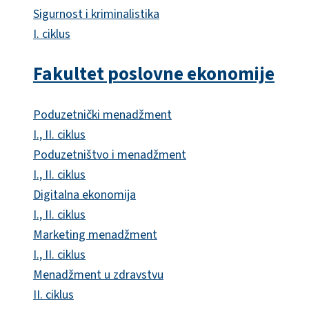
Sigurnost i kriminalistika
I. ciklus
Fakultet poslovne ekonomije
Poduzetnički menadžment
I., II. ciklus
Poduzetništvo i menadžment
I., II. ciklus
Digitalna ekonomija
I., II. ciklus
Marketing menadžment
I., II. ciklus
Menadžment u zdravstvu
II. ciklus