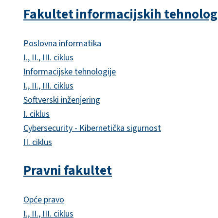
Fakultet informacijskih tehnolog
Poslovna informatika
I., II., III. ciklus
Informacijske tehnologije
I., II., III. ciklus
Softverski inženjering
I. ciklus
Cybersecurity - Kibernetička sigurnost
II. ciklus
Pravni fakultet
Opće pravo
I., II., III. ciklus