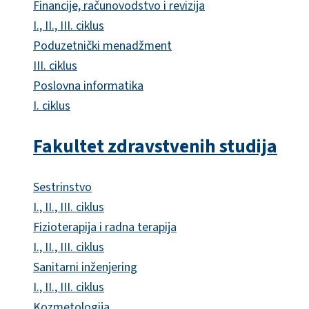
Financije, računovodstvo i revizija
I., II., III. ciklus
Poduzetnički menadžment
III. ciklus
Poslovna informatika
I. ciklus
Fakultet zdravstvenih studija
Sestrinstvo
I., II., III. ciklus
Fizioterapija i radna terapija
I., II., III. ciklus
Sanitarni inženjering
I., II., III. ciklus
Kozmetologija