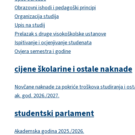
Obrazovni ishodi i pedagoški principi
Organizacija studija
Upis na studij
Prelazak s druge visokoškolske ustanove
Ispitivanje i ocjenjivanje studenata
Ovjera semestra i godine
cijene školarine i ostale naknade
Novčane naknade za pokriće troškova studiranja i ost
ak. god. 2026./2027.
studentski parlament
Akademska godina 2025./2026.