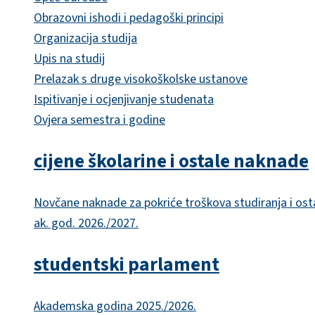
Obrazovni ishodi i pedagoški principi
Organizacija studija
Upis na studij
Prelazak s druge visokoškolske ustanove
Ispitivanje i ocjenjivanje studenata
Ovjera semestra i godine
cijene školarine i ostale naknade
Novčane naknade za pokriće troškova studiranja i ost
ak. god. 2026./2027.
studentski parlament
Akademska godina 2025./2026.