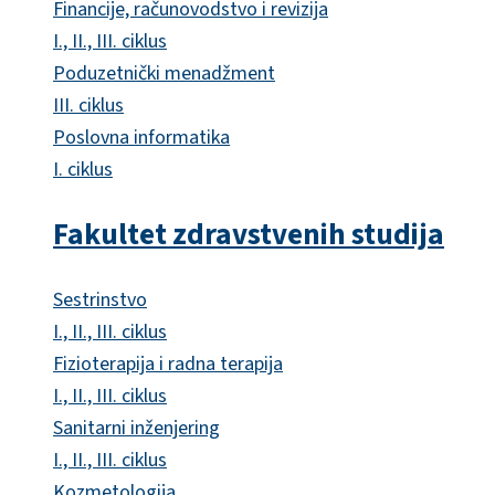
Financije, računovodstvo i revizija
I., II., III. ciklus
Poduzetnički menadžment
III. ciklus
Poslovna informatika
I. ciklus
Fakultet zdravstvenih studija
Sestrinstvo
I., II., III. ciklus
Fizioterapija i radna terapija
I., II., III. ciklus
Sanitarni inženjering
I., II., III. ciklus
Kozmetologija