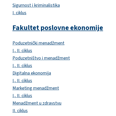
Sigurnost i kriminalistika
I. ciklus
Fakultet poslovne ekonomije
Poduzetnički menadžment
I., II. ciklus
Poduzetništvo i menadžment
I., II. ciklus
Digitalna ekonomija
I., II. ciklus
Marketing menadžment
I., II. ciklus
Menadžment u zdravstvu
II. ciklus