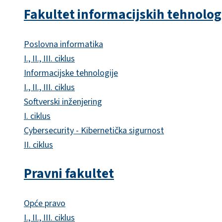
Fakultet informacijskih tehnolog
Poslovna informatika
I., II., III. ciklus
Informacijske tehnologije
I., II., III. ciklus
Softverski inženjering
I. ciklus
Cybersecurity - Kibernetička sigurnost
II. ciklus
Pravni fakultet
Opće pravo
I., II., III. ciklus