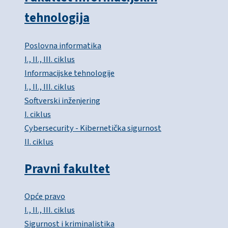
tehnologija
Poslovna informatika
I., II., III. ciklus
Informacijske tehnologije
I., II., III. ciklus
Softverski inženjering
I. ciklus
Cybersecurity - Kibernetička sigurnost
II. ciklus
Pravni fakultet
Opće pravo
I., II., III. ciklus
Sigurnost i kriminalistika