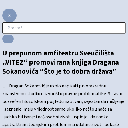
X
U prepunom amfiteatru Sveučilišta
„VITEZ“ promovirana knjiga Dragana
Sokanovića “Što je to dobra država”
„…Dragan Sokanović je uspio napisati prvorazrednu
znanstvenu studiju o izvorištu pravne problematike. Strasno
posvećen filozofskom pogledu na stvari, svjestan da mišljenje
i saznanje imaju vrijednost samo ukoliko nešto znače za
ljudsko bitisanje i naš osobni život, uspio je i da naoko
apstraktnim teorijskim problemima udahne život i pokaže