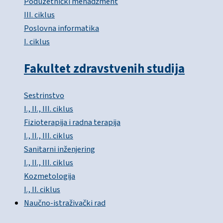
Poduzetnički menadžment
III. ciklus
Poslovna informatika
I. ciklus
Fakultet zdravstvenih studija
Sestrinstvo
I., II., III. ciklus
Fizioterapija i radna terapija
I., II., III. ciklus
Sanitarni inženjering
I., II., III. ciklus
Kozmetologija
I., II. ciklus
Naučno-istraživački rad