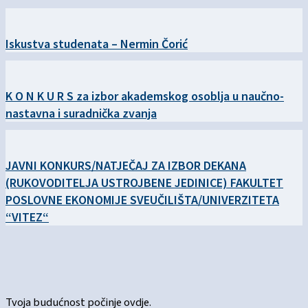
Iskustva studenata – Nermin Čorić
K O N K U R S za izbor akademskog osoblja u naučno-
nastavna i suradnička zvanja
JAVNI KONKURS/NATJEČAJ ZA IZBOR DEKANA
(RUKOVODITELJA USTROJBENE JEDINICE) FAKULTET
POSLOVNE EKONOMIJE SVEUČILIŠTA/UNIVERZITETA
“VITEZ“
Tvoja budućnost počinje ovdje.