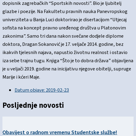
dopisnik zagrebačkih “Sportskih novosti”. Bio je ljubitelj
glazbe i poezije. Na Fakultetu pravnih nauka Panevropskog
univerziteta u Banja Luci doktorirao je disertacijom “Utjecaj
sofista na koncept pravno uređenog društva u Platonovim
zakonima”. Samo tri dana nakon svečane dodjele diplome
doktora, Dragan Sokanović je 17. veljače 2014. godine, bez
ikakvih tjelesnih najava, napustio životnu realnost i ostavio
iza sebe trajnu tugu. Knjiga “Što je to dobra država” objavljena
je u veljači 2019. godine na inicijativu njegove obitelji, supruge
Marije i kćeri Maje.
Datum objave:
2019-02-23
Posljednje novosti
Obavijest o radnom vremenu Studentske službe!