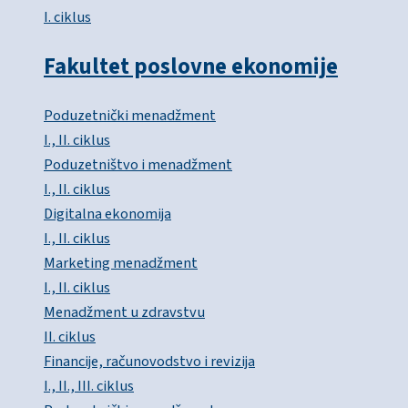
I. ciklus
Fakultet poslovne ekonomije
Poduzetnički menadžment
I., II. ciklus
Poduzetništvo i menadžment
I., II. ciklus
Digitalna ekonomija
I., II. ciklus
Marketing menadžment
I., II. ciklus
Menadžment u zdravstvu
II. ciklus
Financije, računovodstvo i revizija
I., II., III. ciklus