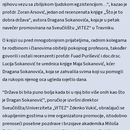
njihovu vezu sa zbiljskom ljudskom egzistencijom…“, kazao je
prof.dr. Zoran Arsović, jedan od recenzenata knjige „Što je to
dobra država“, autora Dragana Sokanovića, koja je u petak
navečer promovirana na Sveučilištu „VITEZ“ u Travniku.
O knjizi su pred mnogobrojnim prijateljima, radnim kolegama
te rodbinom i članovima obitelji pokojnog profesora, također
govorili i ostali recenzenti prof.dr. Fuad Purišević i doc.dr.sc.
Lucija Sokanović te urednica knjige Maja Sokanović, kćer
Dragana Sokanovića, koja se zahvalila svima koji su pomogli
da rukopis njenog oca ugleda svjetlo dana.
“Država bi bila puno bolja kada bi u njoj bilo više onih kao što
je Dragan Sokanović”, poručio je izvršni direktor
Sveučilišta/Univerziteta „VITEZ“ Zdenko Vukić, obraćajući se
okupljenim gostima u ime organizatora promocije, istodobno
prenoseći posebne pozdrave i brzojave akademika Miloša