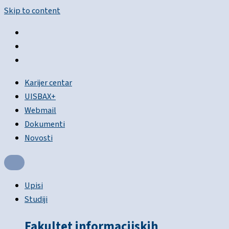
Skip to content
Karijer centar
UISBAX+
Webmail
Dokumenti
Novosti
Upisi
Studiji
Fakultet informacijskih