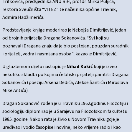
Trifkovića, predsjednika ANU BiH, prof.dr. Mirka Puljića,
rektora Sveučilišta “VITEZ” te načelnika općine Travnik,
Admira Hadžimerića.
Predstavljanje knjige moderirao je Nebojša Dimitrijević, jedan
od brojnih prijatelja Dragana Sokanovića. “Svi koji su
poznavali Dragana znaju da je bio postojan, pouzdan suradnik
i prijatelj, vedra i nasmijana osoba”, kazao je Dimitrijević.
U glazbenom dijelu nastupio je
Nihad Kukić
koji je izveo
nekoliko skladbi po kojima će bliski prijatelji pamtiti Dragana
Sokanovića (poeziju Arsena Dedića, Alekse Šantića i Miroslava
Mike Antića).
Dragan Sokanović rođen je u Travniku 1962.godine. Filozofiju i
sociologiju diplomirao je u Sarajevu na Filozofskom fakultetu
1985. godine. Nakon rata je živio u Novom Travniku gdje je
uređivao i vodio časopise i novine, neko vrijeme radio i kao