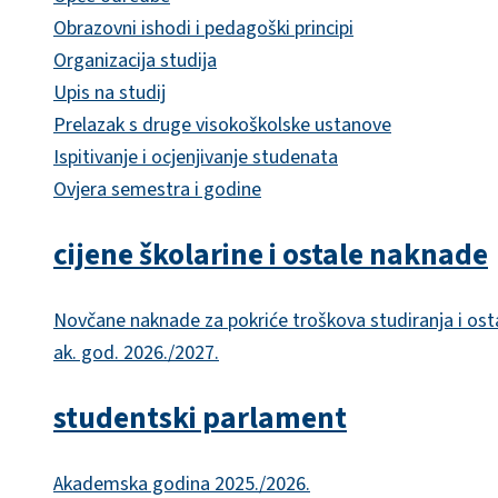
Obrazovni ishodi i pedagoški principi
Organizacija studija
Upis na studij
Prelazak s druge visokoškolske ustanove
Ispitivanje i ocjenjivanje studenata
Ovjera semestra i godine
cijene školarine i ostale naknade
Novčane naknade za pokriće troškova studiranja i ost
ak. god. 2026./2027.
studentski parlament
Akademska godina 2025./2026.