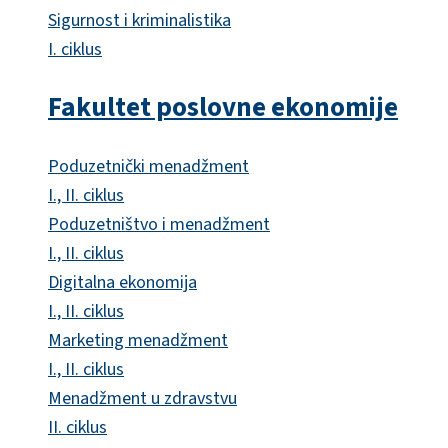
Sigurnost i kriminalistika
I. ciklus
Fakultet poslovne ekonomije
Poduzetnički menadžment
I., II. ciklus
Poduzetništvo i menadžment
I., II. ciklus
Digitalna ekonomija
I., II. ciklus
Marketing menadžment
I., II. ciklus
Menadžment u zdravstvu
II. ciklus