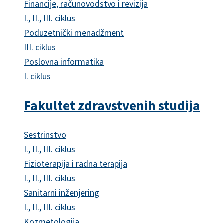
Financije, računovodstvo i revizija
I., II., III. ciklus
Poduzetnički menadžment
III. ciklus
Poslovna informatika
I. ciklus
Fakultet zdravstvenih studija
Sestrinstvo
I., II., III. ciklus
Fizioterapija i radna terapija
I., II., III. ciklus
Sanitarni inženjering
I., II., III. ciklus
Kozmetologija