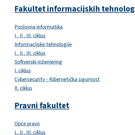
Fakultet informacijskih tehnolog
Poslovna informatika
I., II., III. ciklus
Informacijske tehnologije
I., II., III. ciklus
Softverski inženjering
I. ciklus
Cybersecurity - Kibernetička sigurnost
II. ciklus
Pravni fakultet
Opće pravo
I., II., III. ciklus